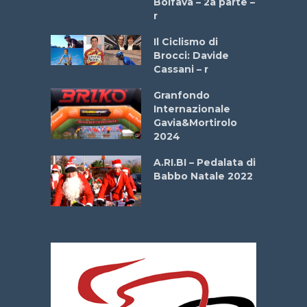
Boifava – 2a parte –
r
ne
Il Ciclismo di
o
Brocci: Davide
onale San
Cassani – r
ipressa –
Aprile
Granfondo
Internazionale
Gavia&Mortirolo
e Sea –
2024
dei Poeti
A.RI.BI – Pedalata di
Babbo Natale 2022
La
 verde”