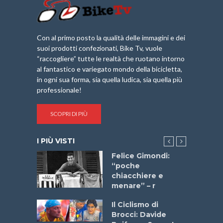
Con al primo posto la qualità delle immagini e dei
suoi prodotti confezionati, Bike Tv, vuole
“raccogliere” tutte le realtà che ruotano intorno
al fantastico e variegato mondo della bicicletta,
in ogni sua forma, sia quella ludica, sia quella più
professionale!
SCOPRI DI PIÙ
I PIÙ VISTI
do “La
Felice Gimondi:
a Bike
“poche
 2025”
chiacchiere e
menare” – r
a
Il Ciclismo di
stelli” –
Brocci: Davide
a