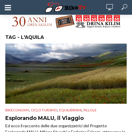
TAG - L'AQUILA
,
,
,
BIKECONOMY
CICLO TURISMO
EQUILIBRISMI
PILLOLE
Esplorando MALU, il Viaggio
Ed ecco il racconto delle due organizzatrici del Progetto
Esplorando MALU, Milena Stucchi e Federica Falconi, attraverso le