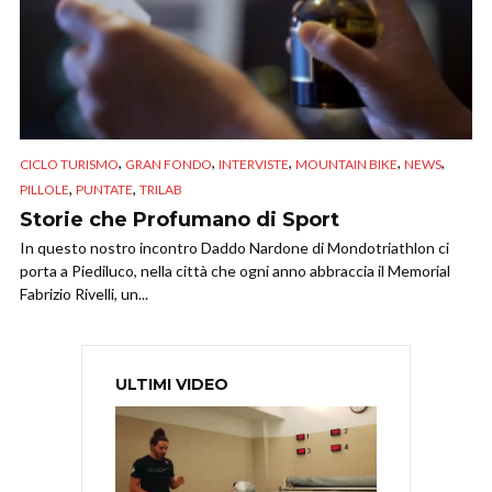
,
,
,
,
,
CICLO TURISMO
GRAN FONDO
INTERVISTE
MOUNTAIN BIKE
NEWS
,
,
PILLOLE
PUNTATE
TRILAB
Storie che Profumano di Sport
In questo nostro incontro Daddo Nardone di Mondotriathlon ci
porta a Piediluco, nella città che ogni anno abbraccia il Memorial
Fabrizio Rivelli, un...
ULTIMI VIDEO