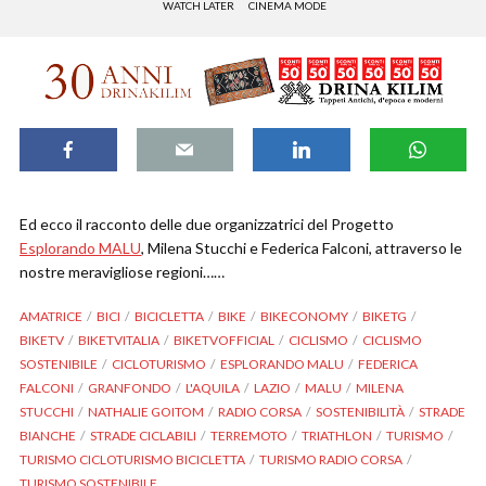
WATCH LATER
CINEMA MODE
Ed ecco il racconto delle due organizzatrici del Progetto
Esplorando MALU
, Milena Stucchi e Federica Falconi, attraverso le
nostre meravigliose regioni……
AMATRICE
BICI
BICICLETTA
BIKE
BIKECONOMY
BIKETG
BIKETV
BIKETVITALIA
BIKETVOFFICIAL
CICLISMO
CICLISMO
SOSTENIBILE
CICLOTURISMO
ESPLORANDO MALU
FEDERICA
FALCONI
GRANFONDO
L'AQUILA
LAZIO
MALU
MILENA
STUCCHI
NATHALIE GOITOM
RADIO CORSA
SOSTENIBILITÀ
STRADE
BIANCHE
STRADE CICLABILI
TERREMOTO
TRIATHLON
TURISMO
TURISMO CICLOTURISMO BICICLETTA
TURISMO RADIO CORSA
TURISMO SOSTENIBILE