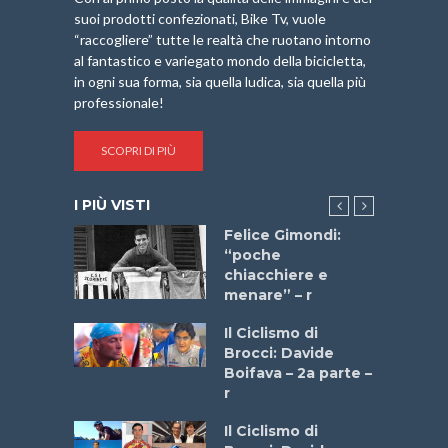
suoi prodotti confezionati, Bike Tv, vuole
“raccogliere” tutte le realtà che ruotano intorno
al fantastico e variegato mondo della bicicletta,
in ogni sua forma, sia quella ludica, sia quella più
professionale!
SCOPRI DI PIÙ
I PIÙ VISTI
do “La
Felice Gimondi:
a Bike
“poche
 2025”
chiacchiere e
menare” – r
a
Il Ciclismo di
stelli” –
Brocci: Davide
a
Boifava – 2a parte –
r
ne
Il Ciclismo di
o