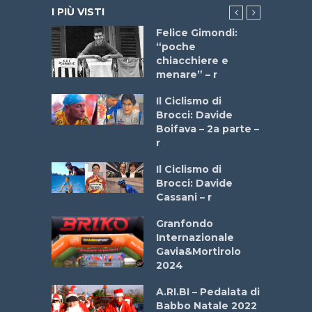
I PIÙ VISTI
do “La
Felice Gimondi:
a Bike
“poche
 2025”
chiacchiere e
menare” – r
a
Il Ciclismo di
stelli” –
Brocci: Davide
a
Boifava – 2a parte –
r
ne
Il Ciclismo di
o
Brocci: Davide
onale San
Cassani – r
ipressa –
Aprile
Granfondo
Internazionale
Gavia&Mortirolo
e Sea –
2024
dei Poeti
A.RI.BI – Pedalata di
Babbo Natale 2022