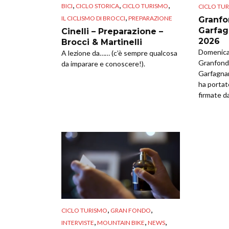
,
,
,
BICI
CICLO STORICA
CICLO TURISMO
CICLO TU
,
IL CICLISMO DI BROCCI
PREPARAZIONE
Granfo
Garfag
Cinelli – Preparazione –
2026
Brocci & Martinelli
Domenica 
A lezione da…… (c’è sempre qualcosa
Granfondo
da imparare e conoscere!).
Garfagna
ha portat
firmate da
,
,
CICLO TURISMO
GRAN FONDO
,
,
,
INTERVISTE
MOUNTAIN BIKE
NEWS