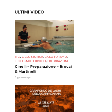
ULTIMI VIDEO
,
,
,
BICI
CICLO STORICA
CICLO TURISMO
,
IL CICLISMO DI BROCCI
PREPARAZIONE
Cinelli – Preparazione – Brocci
& Martinelli
1 giorno ago