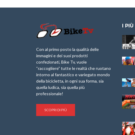
I PIÙ
Granfondo
Aspettando “La
Internazionale
Pellegrina Bike
Laigueglia 22
Marathon 2025”
Con al primo posto la qualità delle
Febbraio 2026
immagini e dei suoi prodotti
IX Ed. “Tra
confezionati, Bike Tv, vuole
Granfondo
Borghi&Castelli” –
“raccogliere” tutte le realtà che ruotano
Internazionale
Anteprima
intorno al fantastico e variegato mondo
Briko Torino – 11
della bicicletta, in ogni sua forma, sia
Maggio 2025 – r
1a Edizione
Granfondo
quella ludica, sia quella più
Minerva Edizioni e
Internazionale San
professionale!
Giancarlo Brocci
Lorenzo Cipressa –
per “Bartali l’Ultimo
Sabato 5 Aprile
Eroico” – r
2025
SCOPRI DI PIÙ
Sulle Strade di
Life on the Sea –
Graziano Battistini
Nel Golfo dei Poeti