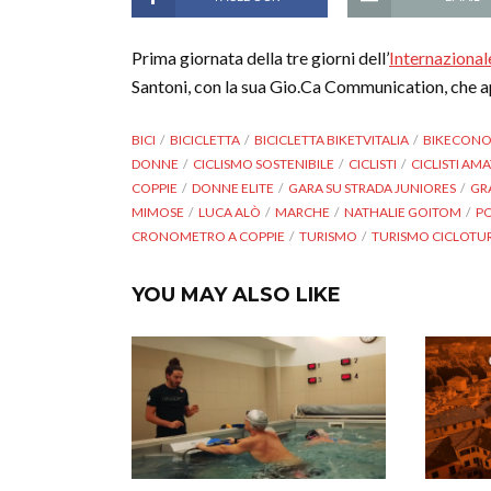
Prima giornata della tre giorni dell’
Internazional
Santoni, con la sua Gio.Ca Communication, che ap
BICI
BICICLETTA
BICICLETTA BIKETVITALIA
BIKECON
DONNE
CICLISMO SOSTENIBILE
CICLISTI
CICLISTI AM
COPPIE
DONNE ELITE
GARA SU STRADA JUNIORES
GR
MIMOSE
LUCA ALÒ
MARCHE
NATHALIE GOITOM
PO
CRONOMETRO A COPPIE
TURISMO
TURISMO CICLOTUR
YOU MAY ALSO LIKE