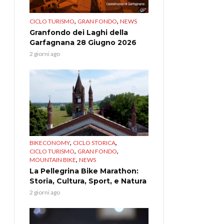
,
,
CICLO TURISMO
GRAN FONDO
NEWS
Granfondo dei Laghi della
Garfagnana 28 Giugno 2026
2 giorni ago
,
,
BIKECONOMY
CICLO STORICA
,
,
CICLO TURISMO
GRAN FONDO
,
MOUNTAIN BIKE
NEWS
La Pellegrina Bike Marathon:
Storia, Cultura, Sport, e Natura
2 giorni ago