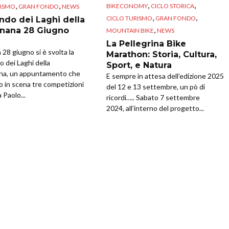
,
,
,
,
BIKECONOMY
CICLO STORICA
RISMO
GRAN FONDO
NEWS
,
,
CICLO TURISMO
GRAN FONDO
ndo dei Laghi della
,
nana 28 Giugno
MOUNTAIN BIKE
NEWS
La Pellegrina Bike
28 giugno si è svolta la
Marathon: Storia, Cultura,
 dei Laghi della
Sport, e Natura
na, un appuntamento che
E sempre in attesa dell’edizione 2025
o in scena tre competizioni
del 12 e 13 settembre, un pò di
 Paolo...
ricordi….. Sabato 7 settembre
2024, all’interno del progetto...