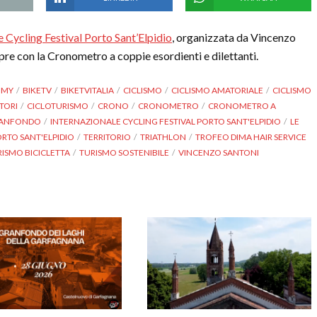
e Cycling Festival Porto Sant’Elpidio
, organizzata da Vincenzo
re con la Cronometro a coppie esordienti e dilettanti.
OMY
BIKETV
BIKETVITALIA
CICLISMO
CICLISMO AMATORIALE
CICLISMO
ATORI
CICLOTURISMO
CRONO
CRONOMETRO
CRONOMETRO A
ANFONDO
INTERNAZIONALE CYCLING FESTIVAL PORTO SANT'ELPIDIO
LE
RTO SANT'ELPIDIO
TERRITORIO
TRIATHLON
TROFEO DIMA HAIR SERVICE
ISMO BICICLETTA
TURISMO SOSTENIBILE
VINCENZO SANTONI