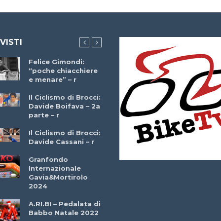
 VISTI
Felice Gimondi:
Brocci Incontra
“poche chiacchiere
Giuseppe Martinell
e menare” – r
– r
Il Ciclismo di Brocci:
Davide Boifava – 2a
Che cos’è il
parte – r
triathlon? Con
Simone Diamantini
Il Ciclismo di Brocci:
– r
Davide Cassani – r
2a BITRAIL 23
Granfondo
Marzo 2025 – Bosc
Internazionale
Comunale di
Gavia&Mortirolo
Bitonto (Ba)
2024
Ottavio Bottechia 
A.RI.BI – Pedalata di
Versione Integrale 
Babbo Natale 2022
r