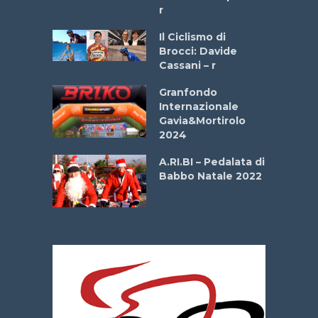
r
ne
Il Ciclismo di
o
Brocci: Davide
onale San
Cassani – r
ipressa –
Aprile
Granfondo
Internazionale
Gavia&Mortirolo
e Sea –
2024
dei Poeti
A.RI.BI – Pedalata di
Babbo Natale 2022
La
 verde”