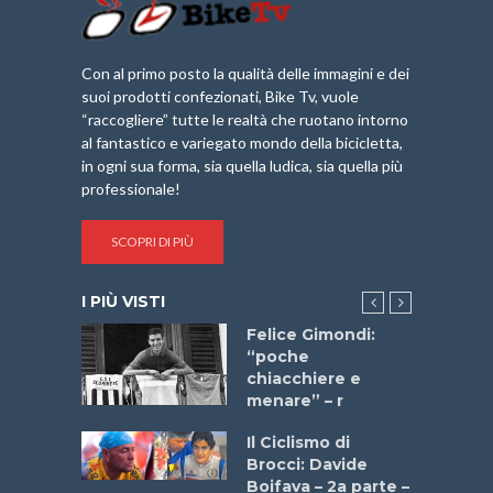
Con al primo posto la qualità delle immagini e dei
suoi prodotti confezionati, Bike Tv, vuole
“raccogliere” tutte le realtà che ruotano intorno
al fantastico e variegato mondo della bicicletta,
in ogni sua forma, sia quella ludica, sia quella più
professionale!
SCOPRI DI PIÙ
I PIÙ VISTI
do “La
Felice Gimondi:
a Bike
“poche
 2025”
chiacchiere e
menare” – r
a
Il Ciclismo di
stelli” –
Brocci: Davide
a
Boifava – 2a parte –