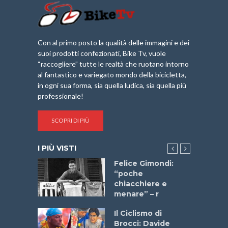
Con al primo posto la qualità delle immagini e dei
suoi prodotti confezionati, Bike Tv, vuole
“raccogliere” tutte le realtà che ruotano intorno
al fantastico e variegato mondo della bicicletta,
in ogni sua forma, sia quella ludica, sia quella più
professionale!
SCOPRI DI PIÙ
I PIÙ VISTI
do “La
Felice Gimondi:
a Bike
“poche
 2025”
chiacchiere e
menare” – r
a
Il Ciclismo di
stelli” –
Brocci: Davide