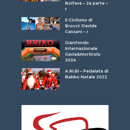
a
Boifava – 2a parte –
r
ne
Il Ciclismo di
o
Brocci: Davide
onale San
Cassani – r
ipressa –
Aprile
Granfondo
Internazionale
Gavia&Mortirolo
e Sea –
2024
dei Poeti
A.RI.BI – Pedalata di
Babbo Natale 2022
La
 verde”