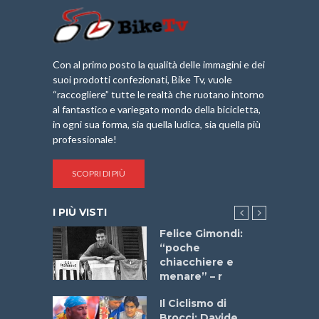
Con al primo posto la qualità delle immagini e dei
suoi prodotti confezionati, Bike Tv, vuole
“raccogliere” tutte le realtà che ruotano intorno
al fantastico e variegato mondo della bicicletta,
in ogni sua forma, sia quella ludica, sia quella più
professionale!
SCOPRI DI PIÙ
I PIÙ VISTI
do “La
Felice Gimondi:
a Bike
“poche
 2025”
chiacchiere e
menare” – r
a
Il Ciclismo di
stelli” –
Brocci: Davide