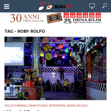
TAG - ROBY ROLFO
,
,
,
,
CICLO TURISMO
GRAN FONDO
INTERVISTE
NEWS
PILLOLE