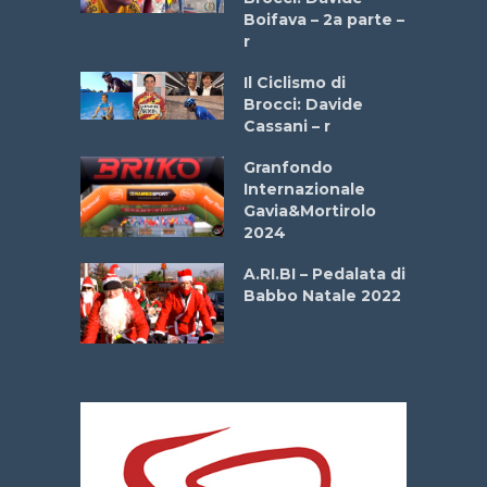
a
Boifava – 2a parte –
r
ne
Il Ciclismo di
o
Brocci: Davide
onale San
Cassani – r
ipressa –
Aprile
Granfondo
Internazionale
Gavia&Mortirolo
e Sea –
2024
dei Poeti
A.RI.BI – Pedalata di
Babbo Natale 2022
La
 verde”