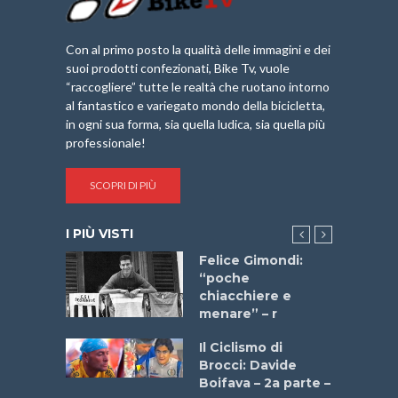
Con al primo posto la qualità delle immagini e dei
suoi prodotti confezionati, Bike Tv, vuole
“raccogliere” tutte le realtà che ruotano intorno
al fantastico e variegato mondo della bicicletta,
in ogni sua forma, sia quella ludica, sia quella più
professionale!
SCOPRI DI PIÙ
I PIÙ VISTI
do “La
Felice Gimondi:
a Bike
“poche
 2025”
chiacchiere e
menare” – r
a
Il Ciclismo di
stelli” –
Brocci: Davide
a
Boifava – 2a parte –