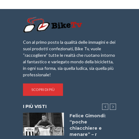
Con al primo posto la qualità delle immagini e dei
suoi prodotti confezionati, Bike Tv, vuole
“raccogliere” tutte le realtà che ruotano intorno
al fantastico e variegato mondo della bicicletta,
in ogni sua forma, sia quella ludica, sia quella più
professionale!
SCOPRI DI PIÙ
I PIÙ VISTI
do “La
Felice Gimondi:
a Bike
“poche
 2025”
chiacchiere e
menare” – r