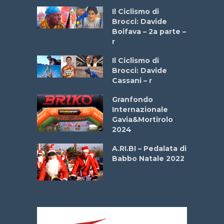
a
Il Ciclismo di
stelli” –
Brocci: Davide
a
Boifava – 2a parte –
r
ne
Il Ciclismo di
o
Brocci: Davide
onale San
Cassani – r
ipressa –
Aprile
Granfondo
Internazionale
Gavia&Mortirolo
e Sea –
2024
dei Poeti
A.RI.BI – Pedalata di
Babbo Natale 2022
La
 verde”