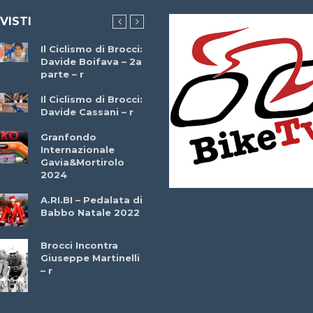
 VISTI
Il Ciclismo di Brocci:
Che cos’è il
Davide Boifava – 2a
triathlon? Con
parte – r
Simone Diamantini
– r
Il Ciclismo di Brocci:
Davide Cassani – r
2a BITRAIL 23
Marzo 2025 – Bosc
Granfondo
Comunale di
Internazionale
Bitonto (Ba)
Gavia&Mortirolo
2024
Ottavio Bottechia 
Versione Integrale 
A.RI.BI – Pedalata di
r
Babbo Natale 2022
GF Città di Loano
2022: Buona la
Brocci Incontra
Prima
Giuseppe Martinelli
– r
Granfondo
Internazionale
Briko Torino – 11