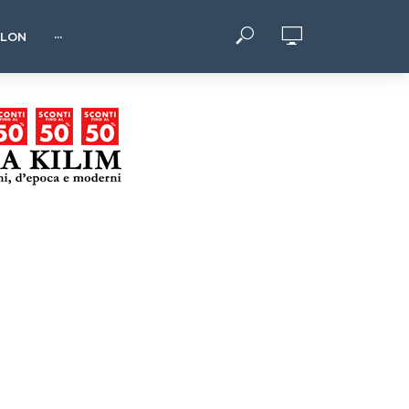
HLON
···