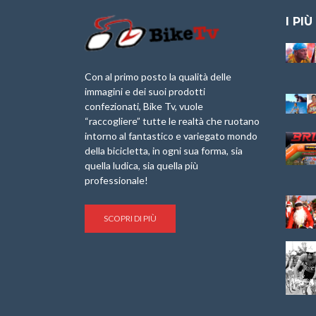
I PIÙ
Granfondo
IX Ed. “Tra
Internazionale
Borghi&Castelli” –
Laigueglia 22
Anteprima
Con al primo posto la qualità delle
Febbraio 2026
immagini e dei suoi prodotti
1a Edizione
confezionati, Bike Tv, vuole
Minerva Edizioni e
Granfondo
“raccogliere” tutte le realtà che ruotano
Giancarlo Brocci
Internazionale San
intorno al fantastico e variegato mondo
per “Bartali l’Ultimo
Lorenzo Cipressa –
della bicicletta, in ogni sua forma, sia
Eroico” – r
Sabato 5 Aprile
2025
quella ludica, sia quella più
Sulle Strade di
professionale!
Graziano Battistini
Life on the Sea –
Nel Golfo dei Poeti
SCOPRI DI PIÙ
Il Ciclismo di Brocci
Cinema: “La
– Roberto Damiani
bicicletta verde”
Aspettando “La
1^ Prova
Pellegrina Bike
Giovanissimi –
Marathon 2025”
Loano Sabato 14
Febbraio 2026