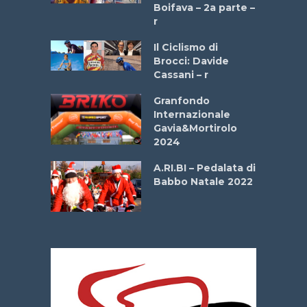
a
Boifava – 2a parte –
r
ne
Il Ciclismo di
o
Brocci: Davide
onale San
Cassani – r
ipressa –
Aprile
Granfondo
Internazionale
Gavia&Mortirolo
e Sea –
2024
dei Poeti
A.RI.BI – Pedalata di
Babbo Natale 2022
La
 verde”