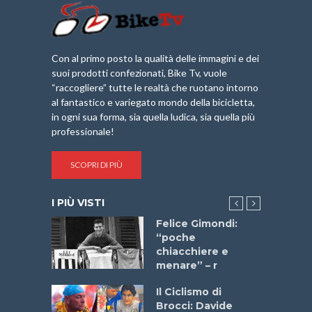
Con al primo posto la qualità delle immagini e dei
suoi prodotti confezionati, Bike Tv, vuole
“raccogliere” tutte le realtà che ruotano intorno
al fantastico e variegato mondo della bicicletta,
in ogni sua forma, sia quella ludica, sia quella più
professionale!
SCOPRI DI PIÙ
I PIÙ VISTI
do “La
Felice Gimondi:
a Bike
“poche
 2025”
chiacchiere e
menare” – r
a
Il Ciclismo di
stelli” –
Brocci: Davide