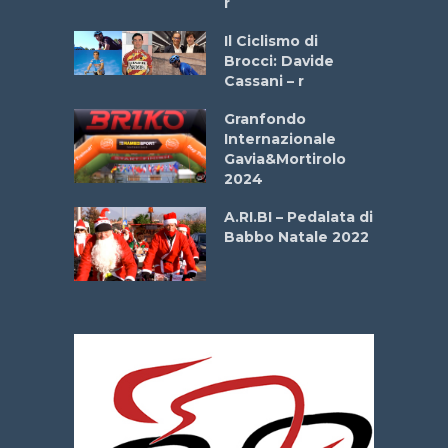
r
ne
Il Ciclismo di
o
Brocci: Davide
onale San
Cassani – r
ipressa –
Aprile
Granfondo
Internazionale
Gavia&Mortirolo
e Sea –
2024
dei Poeti
A.RI.BI – Pedalata di
Babbo Natale 2022
La
 verde”