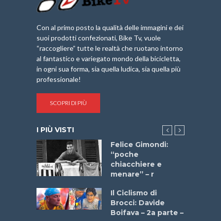
Con al primo posto la qualità delle immagini e dei
suoi prodotti confezionati, Bike Tv, vuole
“raccogliere” tutte le realtà che ruotano intorno
al fantastico e variegato mondo della bicicletta,
in ogni sua forma, sia quella ludica, sia quella più
professionale!
SCOPRI DI PIÙ
I PIÙ VISTI
do “La
Felice Gimondi:
a Bike
“poche
 2025”
chiacchiere e
menare” – r
a
Il Ciclismo di
stelli” –
Brocci: Davide
a
Boifava – 2a parte –