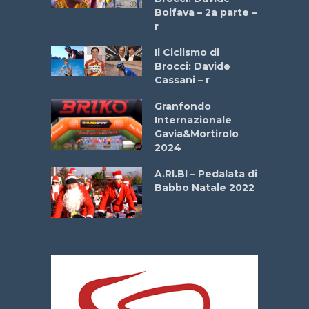
a
Boifava – 2a parte –
r
ne
Il Ciclismo di
o
Brocci: Davide
onale San
Cassani – r
ipressa –
Aprile
Granfondo
Internazionale
Gavia&Mortirolo
e Sea –
2024
dei Poeti
A.RI.BI – Pedalata di
Babbo Natale 2022
La
 verde”