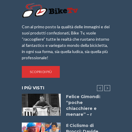
Con al primo posto la qualità delle immagini e dei
suoi prodotti confezionati, Bike Tv, vuole
“raccogliere” tutte le realtà che ruotano intorno
al fantastico e variegato mondo della bicicletta,
in ogni sua forma, sia quella ludica, sia quella più
professionale!
SCOPRI DI PIÙ
I PIÙ VISTI
do “La
Felice Gimondi:
a Bike
“poche
 2025”
chiacchiere e
menare” – r
a
Il Ciclismo di
stelli” –
Brocci: Davide