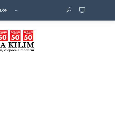
HLON
···