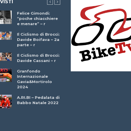
 VISTI
Felice Gimondi:
Brocci Incontra
“poche chiacchiere
Giuseppe Martinell
e menare” – r
– r
Il Ciclismo di Brocci:
Davide Boifava – 2a
Che cos’è il
parte – r
triathlon? Con
Simone Diamantini
Il Ciclismo di Brocci:
– r
Davide Cassani – r
2a BITRAIL 23
Granfondo
Marzo 2025 – Bosc
Internazionale
Comunale di
Gavia&Mortirolo
Bitonto (Ba)
2024
Ottavio Bottechia 
A.RI.BI – Pedalata di
Versione Integrale 
Babbo Natale 2022
r
GF Città di Loano
2022: Buona la
Prima