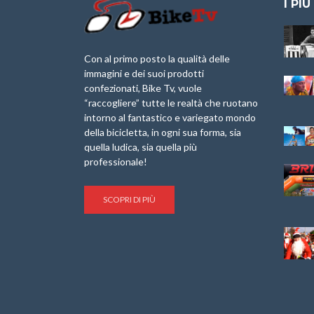
I PIÙ
Granfondo
Aspettando “La
Internazionale
Pellegrina Bike
Briko Torino – 11
Marathon 2025”
Con al primo posto la qualità delle
Maggio 2025 – r
immagini e dei suoi prodotti
IX Ed. “Tra
confezionati, Bike Tv, vuole
Granfondo
Borghi&Castelli” –
“raccogliere” tutte le realtà che ruotano
Internazionale
Anteprima
intorno al fantastico e variegato mondo
Laigueglia 22
della bicicletta, in ogni sua forma, sia
Febbraio 2026
1a Edizione
Granfondo
quella ludica, sia quella più
Minerva Edizioni e
Internazionale San
professionale!
Giancarlo Brocci
Lorenzo Cipressa –
per “Bartali l’Ultimo
Sabato 5 Aprile
Eroico” – r
2025
SCOPRI DI PIÙ
Sulle Strade di
Life on the Sea –
Graziano Battistini
Nel Golfo dei Poeti
Cinema: “La
Il Ciclismo di Brocci
bicicletta verde”
– Roberto Damiani