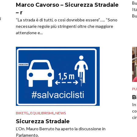
Bu
Marco Cavorso – Sicurezza Stradale
It
– r
Bu
i
“La strada è di tutti, o così dovrebbe essere”….. “Sono
necessarie regole più stringenti oltre che maggiore
attenzione e...
PU
B
In
co
,
,
BIKETG
EQUILIBRISMI
NEWS
ci
Sicurezza Stradale
L’On. Mauro Berruto ha aperto la discussione in
Parlamento.