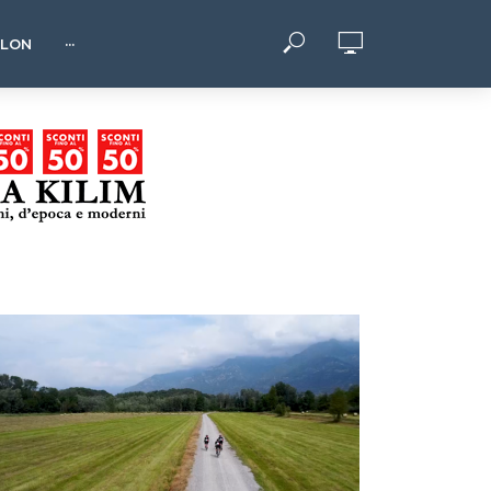
HLON
···