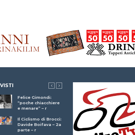
 VISTI
Felice Gimondi:
Brocci Incontra
“poche chiacchiere
Giuseppe Martinell
e menare” – r
– r
Il Ciclismo di Brocci:
Davide Boifava – 2a
Che cos’è il
parte – r
triathlon? Con