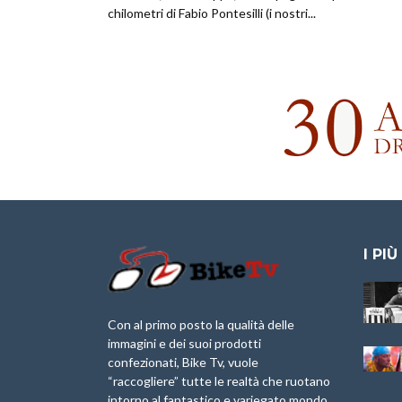
chilometri di Fabio Pontesilli (i nostri...
I PIÙ
Granfondo
Aspettando “La
Internazionale
Pellegrina Bike
Briko Torino – 11
Marathon 2025”
Con al primo posto la qualità delle
Maggio 2025 – r
immagini e dei suoi prodotti
IX Ed. “Tra
confezionati, Bike Tv, vuole
Granfondo
Borghi&Castelli” –
“raccogliere” tutte le realtà che ruotano
Internazionale
Anteprima
intorno al fantastico e variegato mondo