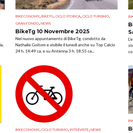
,
,
,
,
BIKECONOMY
BIKETG
CICLO STORICA
CICLO TURISMO
B
,
GRAN FONDO
NEWS
B
BikeTg 10 Novembre 2025
S
Nel nuovo appuntamento di BikeTg, condotto da
L’
ia,
Nathalie Goitom e visibile il lunedì anche su Top Calcio
st
24 h. 14:49 ca. e su Antenna 3 h. 18:55 ca...
co
B
B
,
,
,
BIKECONOMY
CICLO TURISMO
INTERVISTE
NEWS