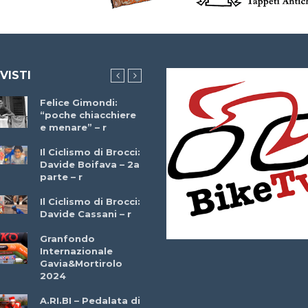
 VISTI
Felice Gimondi:
Brocci Incontra
“poche chiacchiere
Giuseppe Martinell
e menare” – r
– r
Il Ciclismo di Brocci:
Davide Boifava – 2a
Che cos’è il
parte – r
triathlon? Con
Simone Diamantini
Il Ciclismo di Brocci:
– r
Davide Cassani – r
2a BITRAIL 23
Granfondo
Marzo 2025 – Bosc
Internazionale
Comunale di
Gavia&Mortirolo
Bitonto (Ba)
2024
Ottavio Bottechia 
A.RI.BI – Pedalata di
Versione Integrale 