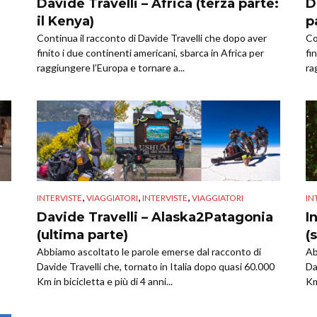
Davide Travelli – Africa (terza parte:
D
il Kenya)
p
Continua il racconto di Davide Travelli che dopo aver
Co
finito i due continenti americani, sbarca in Africa per
fi
raggiungere l’Europa e tornare a...
ra
,
,
,
INTERVISTE
VIAGGIATORI
INTERVISTE
VIAGGIATORI
IN
Davide Travelli – Alaska2Patagonia
I
(ultima parte)
(
Abbiamo ascoltato le parole emerse dal racconto di
Ab
Davide Travelli che, tornato in Italia dopo quasi 60.000
Da
Km in bicicletta e più di 4 anni...
Km