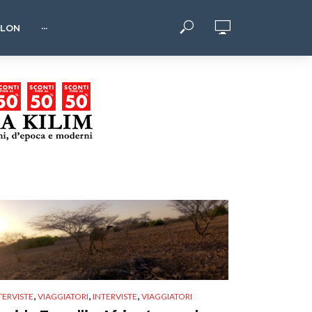
HLON
···
,
,
,
TERVISTE
VIAGGIATORI
INTERVISTE
VIAGGIATORI