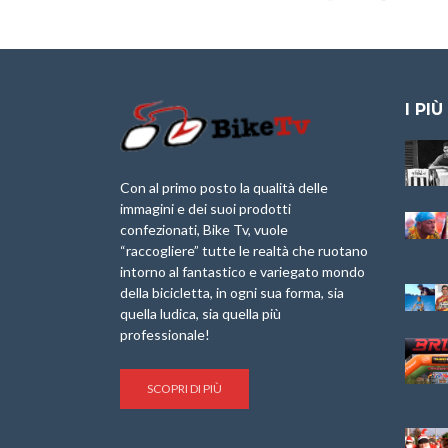
I PIÙ
Granfondo
Aspettando “La
Internazionale
Pellegrina Bike
Laigueglia 22
Marathon 2025”
Con al primo posto la qualità delle
Febbraio 2026
immagini e dei suoi prodotti
IX Ed. “Tra
confezionati, Bike Tv, vuole
Granfondo
Borghi&Castelli” –
“raccogliere” tutte le realtà che ruotano
Internazionale
Anteprima
intorno al fantastico e variegato mondo
Briko Torino – 11
della bicicletta, in ogni sua forma, sia
Maggio 2025 – r
1a Edizione
Granfondo
quella ludica, sia quella più
Minerva Edizioni e
Internazionale San
professionale!
Giancarlo Brocci
Lorenzo Cipressa –
per “Bartali l’Ultimo
Sabato 5 Aprile
Eroico” – r
2025
SCOPRI DI PIÙ
Sulle Strade di
Life on the Sea –
Graziano Battistini
Nel Golfo dei Poeti