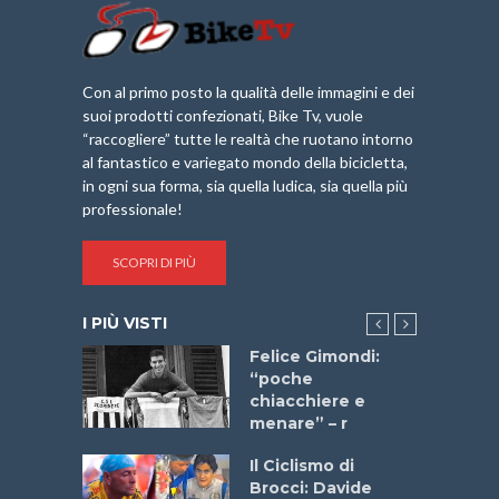
Con al primo posto la qualità delle immagini e dei
suoi prodotti confezionati, Bike Tv, vuole
“raccogliere” tutte le realtà che ruotano intorno
al fantastico e variegato mondo della bicicletta,
in ogni sua forma, sia quella ludica, sia quella più
professionale!
SCOPRI DI PIÙ
I PIÙ VISTI
do “La
Felice Gimondi:
a Bike
“poche
 2025”
chiacchiere e
menare” – r
a
Il Ciclismo di
stelli” –
Brocci: Davide