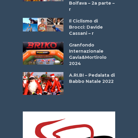
a
Boifava – 2a parte –
r
ne
Il Ciclismo di
o
Brocci: Davide
onale San
Cassani – r
ipressa –
Aprile
Granfondo
Internazionale
Gavia&Mortirolo
e Sea –
2024
dei Poeti
A.RI.BI – Pedalata di
Babbo Natale 2022
La
 verde”