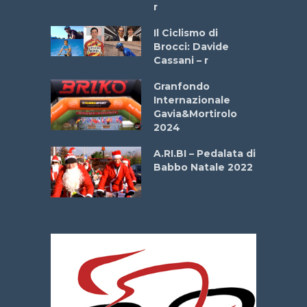
r
ne
Il Ciclismo di
o
Brocci: Davide
onale San
Cassani – r
ipressa –
Aprile
Granfondo
Internazionale
Gavia&Mortirolo
e Sea –
2024
dei Poeti
A.RI.BI – Pedalata di
Babbo Natale 2022
La
 verde”