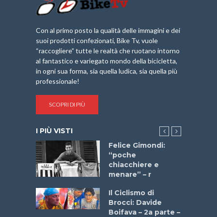
Con al primo posto la qualità delle immagini e dei
suoi prodotti confezionati, Bike Tv, vuole
“raccogliere” tutte le realtà che ruotano intorno
al fantastico e variegato mondo della bicicletta,
in ogni sua forma, sia quella ludica, sia quella più
professionale!
SCOPRI DI PIÙ
I PIÙ VISTI
do “La
Felice Gimondi:
a Bike
“poche
 2025”
chiacchiere e
menare” – r
a
Il Ciclismo di
stelli” –
Brocci: Davide
a
Boifava – 2a parte –