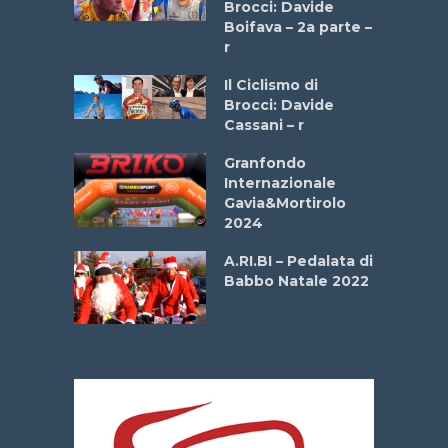
stelli” –
Brocci: Davide
a
Boifava – 2a parte –
r
ne
Il Ciclismo di
o
Brocci: Davide
onale San
Cassani – r
ipressa –
Aprile
Granfondo
Internazionale
Gavia&Mortirolo
e Sea –
2024
dei Poeti
A.RI.BI – Pedalata di
Babbo Natale 2022
La
 verde”