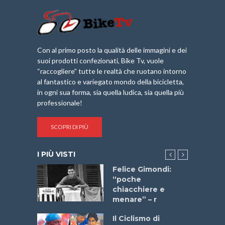
Con al primo posto la qualità delle immagini e dei
suoi prodotti confezionati, Bike Tv, vuole
“raccogliere” tutte le realtà che ruotano intorno
al fantastico e variegato mondo della bicicletta,
in ogni sua forma, sia quella ludica, sia quella più
professionale!
SCOPRI DI PIÙ
I PIÙ VISTI
do “La
Felice Gimondi:
a Bike
“poche
 2025”
chiacchiere e
menare” – r
a
Il Ciclismo di