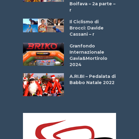
a
Boifava – 2a parte –
r
ne
Il Ciclismo di
o
Brocci: Davide
onale San
Cassani – r
ipressa –
Aprile
Granfondo
Internazionale
Gavia&Mortirolo
e Sea –
2024
dei Poeti
A.RI.BI – Pedalata di
Babbo Natale 2022
La
 verde”