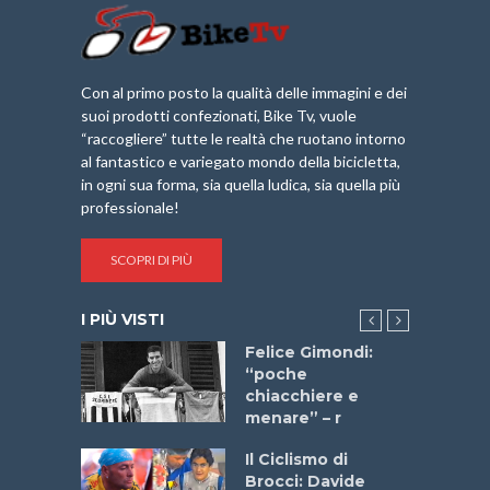
Con al primo posto la qualità delle immagini e dei
suoi prodotti confezionati, Bike Tv, vuole
“raccogliere” tutte le realtà che ruotano intorno
al fantastico e variegato mondo della bicicletta,
in ogni sua forma, sia quella ludica, sia quella più
professionale!
SCOPRI DI PIÙ
I PIÙ VISTI
do “La
Felice Gimondi:
a Bike
“poche
 2025”
chiacchiere e
menare” – r
a
Il Ciclismo di
stelli” –
Brocci: Davide