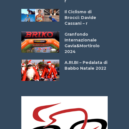
r
ne
Il Ciclismo di
o
Brocci: Davide
onale San
Cassani – r
ipressa –
Aprile
Granfondo
Internazionale
Gavia&Mortirolo
e Sea –
2024
dei Poeti
A.RI.BI – Pedalata di
Babbo Natale 2022
La
 verde”