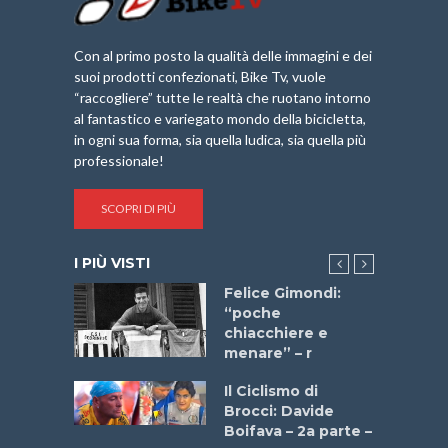
Con al primo posto la qualità delle immagini e dei
suoi prodotti confezionati, Bike Tv, vuole
“raccogliere” tutte le realtà che ruotano intorno
al fantastico e variegato mondo della bicicletta,
in ogni sua forma, sia quella ludica, sia quella più
professionale!
SCOPRI DI PIÙ
I PIÙ VISTI
do “La
Felice Gimondi:
a Bike
“poche
 2025”
chiacchiere e
menare” – r
a
Il Ciclismo di
stelli” –
Brocci: Davide
a
Boifava – 2a parte –