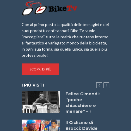
Con al primo posto la qualità delle immagini e dei
suoi prodotti confezionati, Bike Tv, vuole
“raccogliere” tutte le realtà che ruotano intorno
al fantastico e variegato mondo della bicicletta,
in ogni sua forma, sia quella ludica, sia quella più
professionale!
SCOPRI DI PIÙ
I PIÙ VISTI
do “La
Felice Gimondi:
a Bike
“poche
 2025”
chiacchiere e
menare” – r
a
Il Ciclismo di
stelli” –
Brocci: Davide