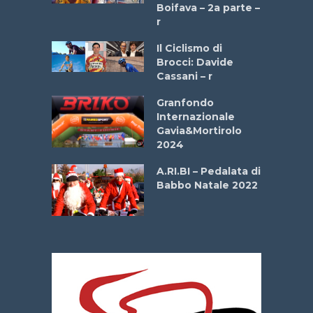
a
Boifava – 2a parte –
r
ne
Il Ciclismo di
o
Brocci: Davide
onale San
Cassani – r
ipressa –
Aprile
Granfondo
Internazionale
Gavia&Mortirolo
e Sea –
2024
dei Poeti
A.RI.BI – Pedalata di
Babbo Natale 2022
La
 verde”