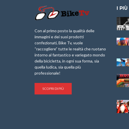
I PIÙ
Granfondo
Aspettando “La
Internazionale
Pellegrina Bike
Briko Torino – 11
Marathon 2025”
Con al primo posto la qualità delle
Maggio 2025 – r
immagini e dei suoi prodotti
IX Ed. “Tra
confezionati, Bike Tv, vuole
Granfondo
Borghi&Castelli” –
“raccogliere” tutte le realtà che ruotano
Internazionale
Anteprima
intorno al fantastico e variegato mondo
Laigueglia 22
della bicicletta, in ogni sua forma, sia
Febbraio 2026
1a Edizione
Granfondo
quella ludica, sia quella più
Minerva Edizioni e
Internazionale San
professionale!
Giancarlo Brocci
Lorenzo Cipressa –
per “Bartali l’Ultimo
Sabato 5 Aprile
Eroico” – r
2025
SCOPRI DI PIÙ
Sulle Strade di
Life on the Sea –
Graziano Battistini
Nel Golfo dei Poeti
Cinema: “La
Il Ciclismo di Brocci
bicicletta verde”
– Roberto Damiani