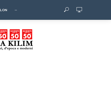
HLON
···