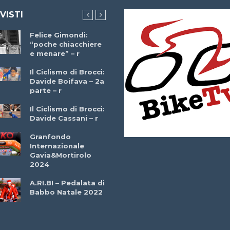
 VISTI
Felice Gimondi:
Brocci Incontra
“poche chiacchiere
Giuseppe Martinell
e menare” – r
– r
Il Ciclismo di Brocci:
Davide Boifava – 2a
Che cos’è il
parte – r
triathlon? Con
Simone Diamantini
Il Ciclismo di Brocci:
– r
Davide Cassani – r
2a BITRAIL 23
Granfondo
Marzo 2025 – Bosc
Internazionale
Comunale di
Gavia&Mortirolo
Bitonto (Ba)
2024
Ottavio Bottechia 
A.RI.BI – Pedalata di
Versione Integrale 
Babbo Natale 2022
r
GF Città di Loano
2022: Buona la