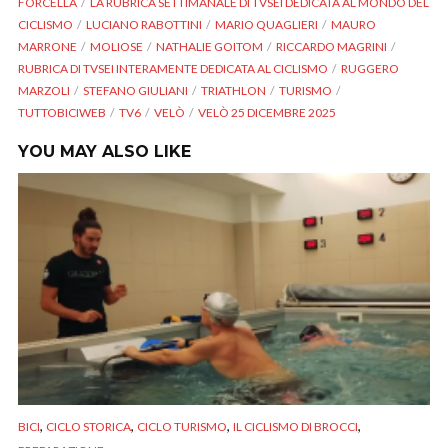
FORCELLA
LA RUBRICA SETTIMANALE DI TVSEI DEDICATA AL MONDO DEL
CICLISMO
LUCIANO RABOTTINI
MARIO QUAGLIERI
MAURO
MARRONE
MOLIOSE
NATHALIE GOITOM
RICCARDO MAGRINI
RUBRICA DI TVSEI INTERAMENTE DEDICATA AL CICLISMO
RUGGERO
MARZOLI
STEFANO GIULIANI
TRIATHLON
TURISMO
TUTTOBICIWEB
TV6
VELÒ
VELÒ 25 DICEMBRE 2025
YOU MAY ALSO LIKE
,
,
,
,
BICI
CICLO STORICA
CICLO TURISMO
IL CICLISMO DI BROCCI