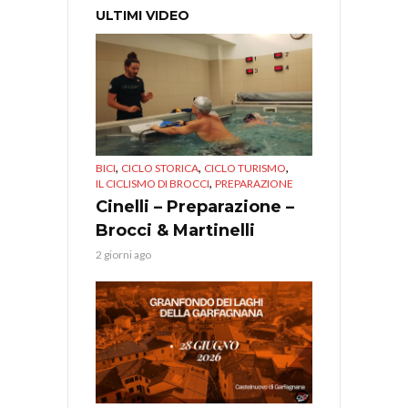
ULTIMI VIDEO
,
,
,
BICI
CICLO STORICA
CICLO TURISMO
,
IL CICLISMO DI BROCCI
PREPARAZIONE
Cinelli – Preparazione –
Brocci & Martinelli
2 giorni ago