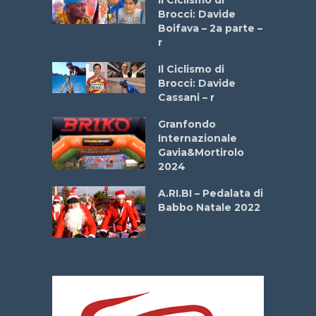
stelli” –
Brocci: Davide
a
Boifava – 2a parte –
r
ne
Il Ciclismo di
o
Brocci: Davide
onale San
Cassani – r
ipressa –
Aprile
Granfondo
Internazionale
Gavia&Mortirolo
e Sea –
2024
dei Poeti
A.RI.BI – Pedalata di
Babbo Natale 2022
La
 verde”