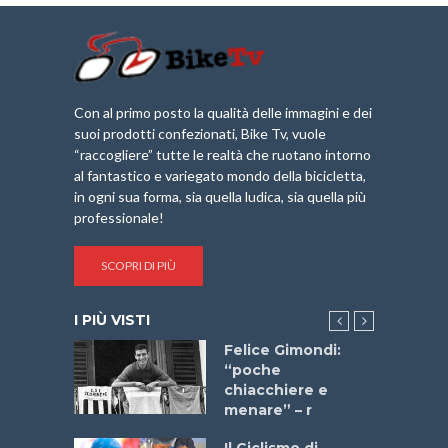
Con al primo posto la qualità delle immagini e dei
suoi prodotti confezionati, Bike Tv, vuole
“raccogliere” tutte le realtà che ruotano intorno
al fantastico e variegato mondo della bicicletta,
in ogni sua forma, sia quella ludica, sia quella più
professionale!
SCOPRI DI PIÙ
I PIÙ VISTI
do “La
Felice Gimondi:
a Bike
“poche
 2025”
chiacchiere e
menare” – r
a
Il Ciclismo di