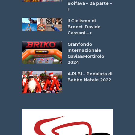
a
Boifava – 2a parte –
r
ne
Il Ciclismo di
o
Brocci: Davide
onale San
Cassani – r
ipressa –
Aprile
Granfondo
Internazionale
Gavia&Mortirolo
e Sea –
2024
dei Poeti
A.RI.BI – Pedalata di
Babbo Natale 2022
La
 verde”