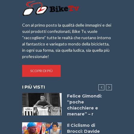
Con al primo posto la qualità delle immagini e dei
suoi prodotti confezionati, Bike Tv, vuole
“raccogliere” tutte le realtà che ruotano intorno
al fantastico e variegato mondo della bicicletta,
in ogni sua forma, sia quella ludica, sia quella più
professionale!
SCOPRI DI PIÙ
I PIÙ VISTI
do “La
Felice Gimondi:
a Bike
“poche
 2025”
chiacchiere e
menare” – r
a
Il Ciclismo di
stelli” –
Brocci: Davide