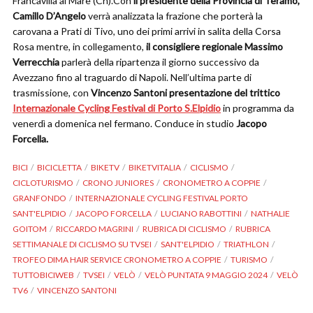
Francavilla al Mare (Ch).Con
il presidente della Provincia di Teramo,
Camillo D’Angelo
verrà analizzata la frazione che porterà la
carovana a Prati di Tivo, uno dei primi arrivi in salita della Corsa
Rosa mentre, in collegamento,
il consigliere regionale Massimo
Verrecchia
parlerà della ripartenza il giorno successivo da
Avezzano fino al traguardo di Napoli. Nell’ultima parte di
trasmissione, con
Vincenzo Santoni presentazione del trittico
Internazionale Cycling Festival di Porto S.Elpidio
in programma da
venerdì a domenica nel fermano. Conduce in studio
Jacopo
Forcella.
BICI
BICICLETTA
BIKETV
BIKETVITALIA
CICLISMO
CICLOTURISMO
CRONO JUNIORES
CRONOMETRO A COPPIE
GRANFONDO
INTERNAZIONALE CYCLING FESTIVAL PORTO
SANT'ELPIDIO
JACOPO FORCELLA
LUCIANO RABOTTINI
NATHALIE
GOITOM
RICCARDO MAGRINI
RUBRICA DI CICLISMO
RUBRICA
SETTIMANALE DI CICLISMO SU TVSEI
SANT'ELPIDIO
TRIATHLON
TROFEO DIMA HAIR SERVICE CRONOMETRO A COPPIE
TURISMO
TUTTOBICIWEB
TVSEI
VELÒ
VELÒ PUNTATA 9 MAGGIO 2024
VELÒ
TV6
VINCENZO SANTONI