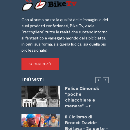
Con al primo posto la qualità delle immagini e dei
suoi prodotti confezionati, Bike Tv, vuole
“raccogliere” tutte le realtà che ruotano intorno
al fantastico e variegato mondo della bicicletta,
in ogni sua forma, sia quella ludica, sia quella più
professionale!
SCOPRI DI PIÙ
I PIÙ VISTI
do “La
Felice Gimondi:
a Bike
“poche
 2025”
chiacchiere e
menare” – r
a
Il Ciclismo di
stelli” –
Brocci: Davide
a
Boifava – 2a parte –