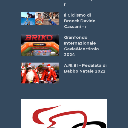
r
ne
Il Ciclismo di
o
Brocci: Davide
onale San
Cassani – r
ipressa –
Aprile
Granfondo
Internazionale
Gavia&Mortirolo
e Sea –
2024
dei Poeti
A.RI.BI – Pedalata di
Babbo Natale 2022
La
 verde”