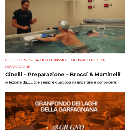
,
,
,
,
BICI
CICLO STORICA
CICLO TURISMO
IL CICLISMO DI BROCCI
PREPARAZIONE
Cinelli – Preparazione – Brocci & Martinelli
A lezione da…… (c’è sempre qualcosa da imparare e conoscere!).