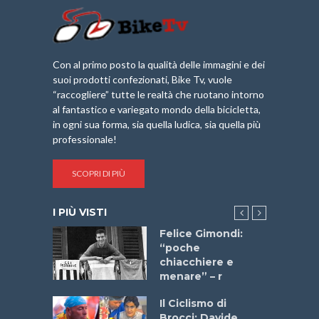
Con al primo posto la qualità delle immagini e dei
suoi prodotti confezionati, Bike Tv, vuole
“raccogliere” tutte le realtà che ruotano intorno
al fantastico e variegato mondo della bicicletta,
in ogni sua forma, sia quella ludica, sia quella più
professionale!
SCOPRI DI PIÙ
I PIÙ VISTI
do “La
Felice Gimondi:
a Bike
“poche
 2025”
chiacchiere e
menare” – r
a
Il Ciclismo di
stelli” –
Brocci: Davide