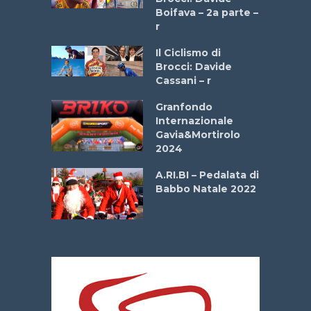
a
Boifava – 2a parte –
r
ne
Il Ciclismo di
o
Brocci: Davide
onale San
Cassani – r
ipressa –
Aprile
Granfondo
Internazionale
Gavia&Mortirolo
e Sea –
2024
dei Poeti
A.RI.BI – Pedalata di
Babbo Natale 2022
La
 verde”