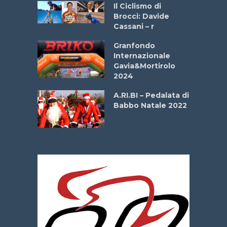
Il Ciclismo di
o
Brocci: Davide
onale San
Cassani – r
ipressa –
Aprile
Granfondo
Internazionale
Gavia&Mortirolo
e Sea –
2024
dei Poeti
A.RI.BI – Pedalata di
Babbo Natale 2022
La
 verde”