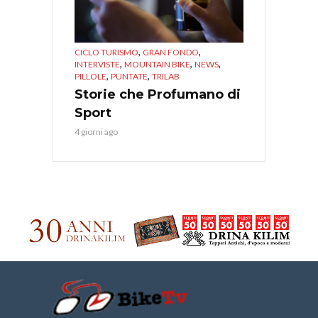
,
,
CICLO TURISMO
GRAN FONDO
,
,
,
INTERVISTE
MOUNTAIN BIKE
NEWS
,
,
PILLOLE
PUNTATE
TRILAB
Storie che Profumano di
Sport
4 giorni ago