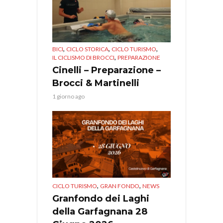
,
,
,
BICI
CICLO STORICA
CICLO TURISMO
,
IL CICLISMO DI BROCCI
PREPARAZIONE
Cinelli – Preparazione –
Brocci & Martinelli
1 giorno ago
,
,
CICLO TURISMO
GRAN FONDO
NEWS
Granfondo dei Laghi
della Garfagnana 28