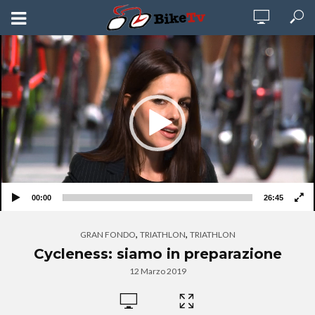
Video
Player
00:00
26:45
,
,
GRAN FONDO
TRIATHLON
TRIATHLON
Cycleness: siamo in preparazione
12 Marzo 2019