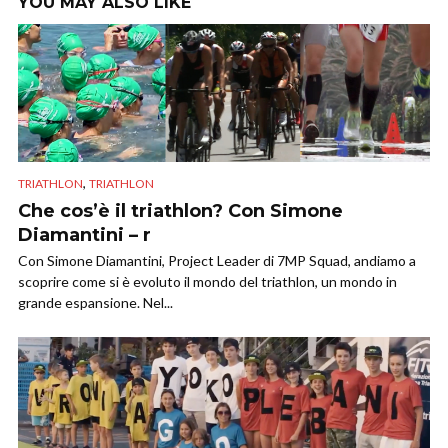
YOU MAY ALSO LIKE
,
TRIATHLON
TRIATHLON
Che cos’è il triathlon? Con Simone
Diamantini – r
Con Simone Diamantini, Project Leader di 7MP Squad, andiamo a
scoprire come si è evoluto il mondo del triathlon, un mondo in
grande espansione. Nel...