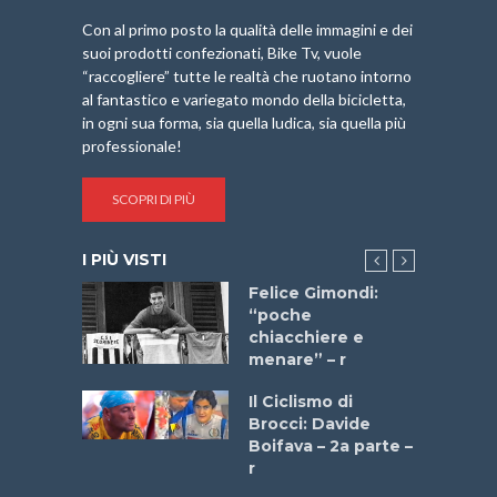
Con al primo posto la qualità delle immagini e dei
suoi prodotti confezionati, Bike Tv, vuole
“raccogliere” tutte le realtà che ruotano intorno
al fantastico e variegato mondo della bicicletta,
in ogni sua forma, sia quella ludica, sia quella più
professionale!
SCOPRI DI PIÙ
I PIÙ VISTI
do “La
Felice Gimondi:
a Bike
“poche
 2025”
chiacchiere e
menare” – r
a
Il Ciclismo di
stelli” –
Brocci: Davide
a
Boifava – 2a parte –
r
ne