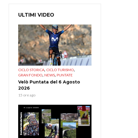
ULTIMI VIDEO
,
,
CICLO STORICA
CICLO TURISMO
,
,
GRAN FONDO
NEWS
PUNTATE
Velò Puntata del 6 Agosto
2026
15 ore ago