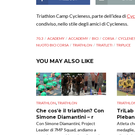
Triathlon Camp Cycleness, parte dell’idea di
Cyc
condiviso, nello stile degli amici di Cycleness.
70.3
ACADEMY
ACCADEMY
BICI
CORSA
CYCLENE
NUOTO BICI CORSA
TRIATHLON
TRIATLETI
TRIPLICE
YOU MAY ALSO LIKE
,
TRIATHLON
TRIATHLON
TRIATHLO
Che cos’è il triathlon? Con
TriLab
Simone Diamantini – r
Plebani
Con Simone Diamantini, Project
Atleta ch
Leader di 7MP Squad, andiamo a
medaglie,