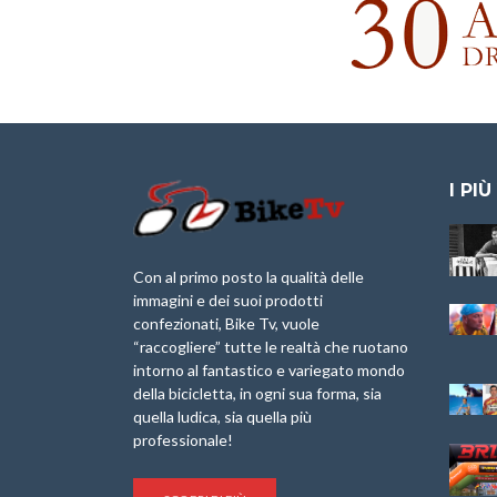
I PIÙ
Granfondo
Aspettando “La
Internazionale
Pellegrina Bike
Briko Torino – 11
Marathon 2025”
Con al primo posto la qualità delle
Maggio 2025 – r
immagini e dei suoi prodotti
IX Ed. “Tra
confezionati, Bike Tv, vuole
Granfondo
Borghi&Castelli” –
“raccogliere” tutte le realtà che ruotano
Internazionale
Anteprima
intorno al fantastico e variegato mondo
Laigueglia 22
della bicicletta, in ogni sua forma, sia
Febbraio 2026
1a Edizione
Granfondo
quella ludica, sia quella più
Minerva Edizioni e
Internazionale San
professionale!
Giancarlo Brocci
Lorenzo Cipressa –
per “Bartali l’Ultimo
Sabato 5 Aprile
Eroico” – r
2025