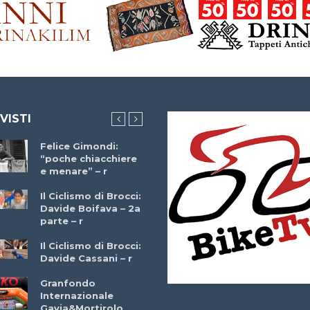
 VISTI
Felice Gimondi:
Brocci Incontra
“poche chiacchiere
Giuseppe Martinell
e menare” – r
– r
Il Ciclismo di Brocci:
Davide Boifava – 2a
Che cos’è il
parte – r
triathlon? Con
Simone Diamantini
Il Ciclismo di Brocci:
– r
Davide Cassani – r
2a BITRAIL 23
Granfondo
Marzo 2025 – Bosc
Internazionale
Comunale di
Gavia&Mortirolo