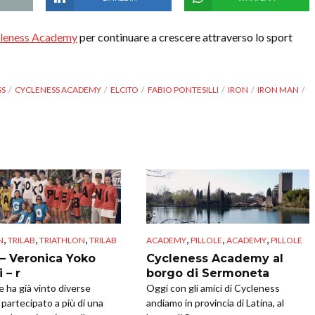
leness Academy
per continuare a crescere attraverso lo sport
SS
CYCLENESS ACADEMY
ELCITO
FABIO PONTESILLI
IRON
IRON MAN
,
,
,
,
,
,
N
TRILAB
TRIATHLON
TRILAB
ACADEMY
PILLOLE
ACADEMY
PILLOLE
 – Veronica Yoko
Cycleness Academy al
 – r
borgo di Sermoneta
e ha già vinto diverse
Oggi con gli amici di Cycleness
 partecipato a più di una
andiamo in provincia di Latina, al