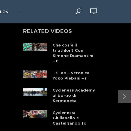
HLON
···
RELATED VIDEOS
Che cos’è il
triathlon? Con
Simone Diamantini
– r
TriLab – Veronica
Yoko Plebani – r
Cycleness Academy
al borgo di
Sermoneta
Cycleness:
Giulianello e
Castelgandolfo