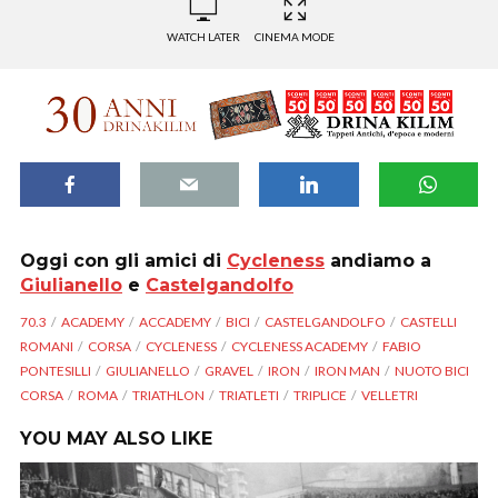
WATCH LATER
CINEMA MODE
Oggi con gli amici di
Cycleness
andiamo a
Giulianello
e
Castelgandolfo
70.3
ACADEMY
ACCADEMY
BICI
CASTELGANDOLFO
CASTELLI
ROMANI
CORSA
CYCLENESS
CYCLENESS ACADEMY
FABIO
PONTESILLI
GIULIANELLO
GRAVEL
IRON
IRON MAN
NUOTO BICI
CORSA
ROMA
TRIATHLON
TRIATLETI
TRIPLICE
VELLETRI
YOU MAY ALSO LIKE