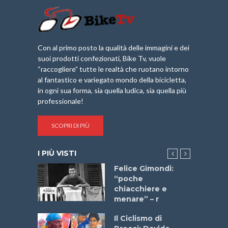
Con al primo posto la qualità delle immagini e dei
suoi prodotti confezionati, Bike Tv, vuole
“raccogliere” tutte le realtà che ruotano intorno
al fantastico e variegato mondo della bicicletta,
in ogni sua forma, sia quella ludica, sia quella più
professionale!
SCOPRI DI PIÙ
I PIÙ VISTI
do “La
Felice Gimondi:
a Bike
“poche
 2025”
chiacchiere e
menare” – r
a
Il Ciclismo di
stelli” –