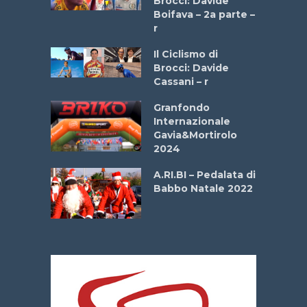
Brocci: Davide
a
Boifava – 2a parte –
r
ne
Il Ciclismo di
o
Brocci: Davide
onale San
Cassani – r
ipressa –
Aprile
Granfondo
Internazionale
Gavia&Mortirolo
e Sea –
2024
dei Poeti
A.RI.BI – Pedalata di
Babbo Natale 2022
La
 verde”