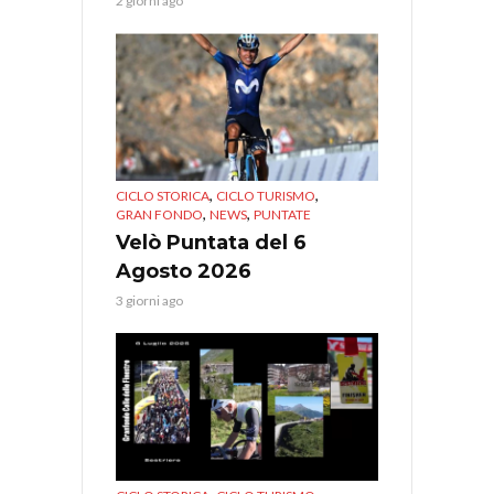
2 giorni ago
,
,
CICLO STORICA
CICLO TURISMO
,
,
GRAN FONDO
NEWS
PUNTATE
Velò Puntata del 6
Agosto 2026
3 giorni ago