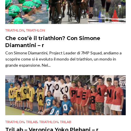
,
TRIATHLON
TRIATHLON
Che cos’è il triathlon? Con Simone
Diamantini – r
Con Simone Diamantini, Project Leader di 7MP Squad, andiamo a
scoprire come si è evoluto il mondo del triathlon, un mondo in
grande espansione. Nel...
,
,
,
TRIATHLON
TRILAB
TRIATHLON
TRILAB
TriLab – Veronica Yoko Plebani – r