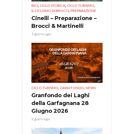
,
,
,
BICI
CICLO STORICA
CICLO TURISMO
,
IL CICLISMO DI BROCCI
PREPARAZIONE
Cinelli – Preparazione –
Brocci & Martinelli
1 giorno ago
,
,
CICLO TURISMO
GRAN FONDO
NEWS
Granfondo dei Laghi
della Garfagnana 28
Giugno 2026
2 giorni ago