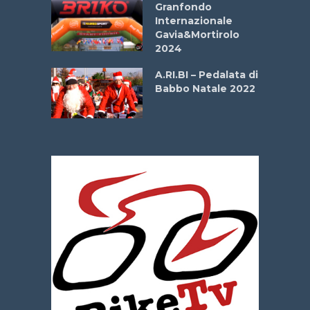
Granfondo
Internazionale
Gavia&Mortirolo
e Sea –
2024
dei Poeti
A.RI.BI – Pedalata di
Babbo Natale 2022
La
 verde”