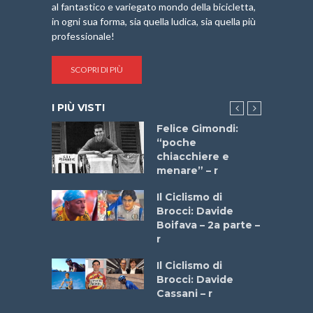
al fantastico e variegato mondo della bicicletta,
in ogni sua forma, sia quella ludica, sia quella più
professionale!
SCOPRI DI PIÙ
I PIÙ VISTI
do “La
Felice Gimondi:
a Bike
“poche
 2025”
chiacchiere e
menare” – r
a
Il Ciclismo di
stelli” –
Brocci: Davide
a
Boifava – 2a parte –
r
ne
Il Ciclismo di
o
Brocci: Davide
onale San
Cassani – r
ipressa –
Aprile