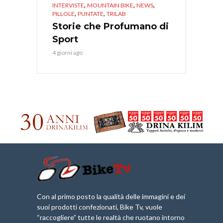
,
,
,
INTERVISTE
MOUNTAIN BIKE
NEWS
,
,
PILLOLE
PUNTATE
TRILAB
Storie che Profumano di
Sport
4 giorni ago
Con al primo posto la qualità delle immagini e dei
suoi prodotti confezionati, Bike Tv, vuole
“raccogliere” tutte le realtà che ruotano intorno