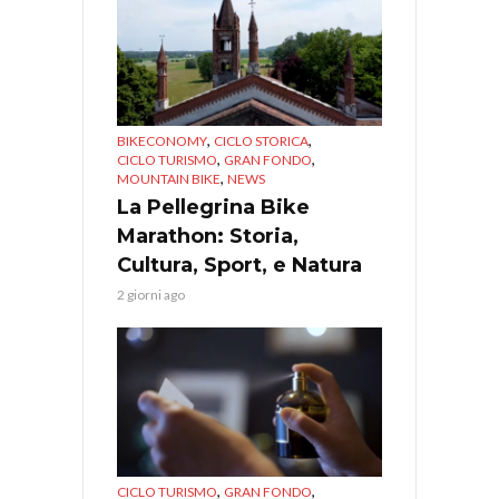
,
,
BIKECONOMY
CICLO STORICA
,
,
CICLO TURISMO
GRAN FONDO
,
MOUNTAIN BIKE
NEWS
La Pellegrina Bike
Marathon: Storia,
Cultura, Sport, e Natura
2 giorni ago
,
,
CICLO TURISMO
GRAN FONDO