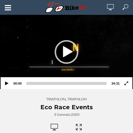
Video
Player
00:00
34:31
,
TRIATHLON
TRIATHLON
Eco Race Events
3 Gennaio 2020