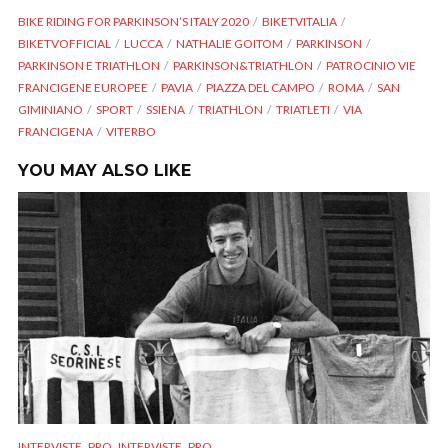
BIKE RIDING FOR PARKINSON’S ITALY 2020
BIKETVITALIA
BIKETVOFFICIAL
LUCCA
NATHALIE GOITOM
PARKINSON
PARKINSON E TRIATHLON
PARKINSON&TRIATHLON
PATROCINIO VIE
FRANCIGENE EUROPEE
PAVIA
PIAZZA DEL CAMPO
ROMA
SAN
GIMINIANO
SPORT
SSIENA
TRIATHLON
TRIATLETI
VIA
FRANCIGENA
VITERBO
YOU MAY ALSO LIKE
,
,
,
INTERVISTE
PRO
INTERVISTE
PRO