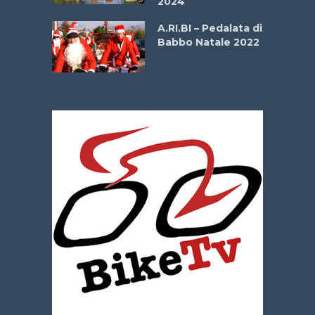
2024
dei Poeti
A.RI.BI – Pedalata di
Babbo Natale 2022
La
 verde”