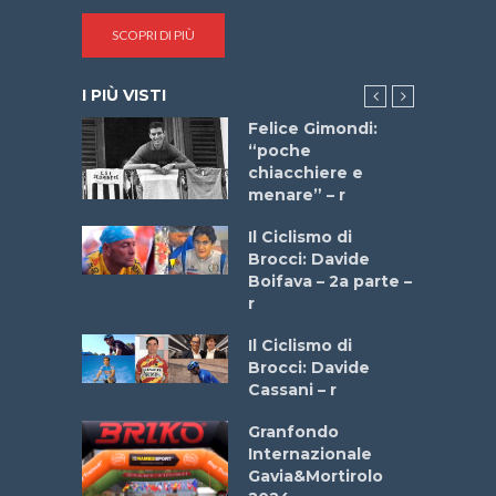
SCOPRI DI PIÙ
I PIÙ VISTI
do “La
Felice Gimondi:
a Bike
“poche
 2025”
chiacchiere e
menare” – r
a
Il Ciclismo di
stelli” –
Brocci: Davide
a
Boifava – 2a parte –
r
ne
Il Ciclismo di
o
Brocci: Davide
onale San
Cassani – r
ipressa –
Aprile
Granfondo
Internazionale
Gavia&Mortirolo
e Sea –