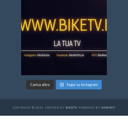
Carica altro
Segui su Instagram
COPYRIGHT © 2026. CREATED BY
BIKETV
. POWERED BY
GEMINIT
.