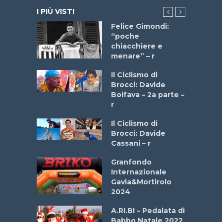
I PIÙ VISTI
do “La
Felice Gimondi:
a Bike
“poche
 2025”
chiacchiere e
menare” – r
a
Il Ciclismo di
stelli” –
Brocci: Davide
a
Boifava – 2a parte –
r
ne
Il Ciclismo di
o
Brocci: Davide
onale San
Cassani – r
ipressa –
Aprile
Granfondo
Internazionale
Gavia&Mortirolo
e Sea –
2024
dei Poeti
A.RI.BI – Pedalata di
Babbo Natale 2022