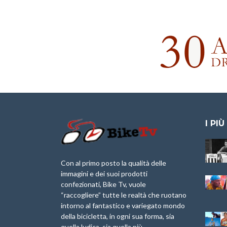
I PIÙ
Granfondo
Aspettando “La
Internazionale
Pellegrina Bike
Briko Torino – 11
Marathon 2025”
Con al primo posto la qualità delle
Maggio 2025 – r
immagini e dei suoi prodotti
IX Ed. “Tra
confezionati, Bike Tv, vuole
Granfondo
Borghi&Castelli” –
“raccogliere” tutte le realtà che ruotano
Internazionale
Anteprima
intorno al fantastico e variegato mondo
Laigueglia 22
della bicicletta, in ogni sua forma, sia
Febbraio 2026
1a Edizione
Granfondo
quella ludica, sia quella più