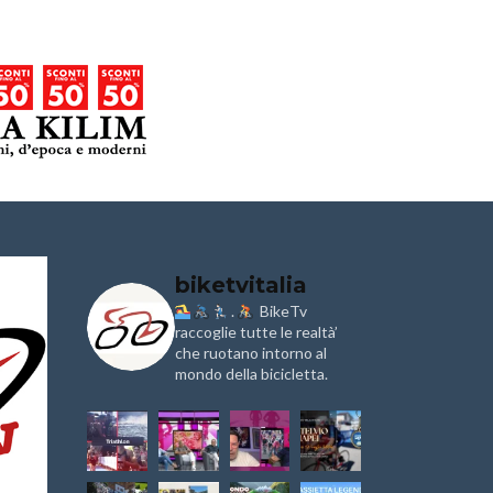
biketvitalia
.
BikeTv
Granfondo
Aspettando
i
Internazionale
raccoglie tutte le realtà’
Pellegrina B
Briko Torino – 11
Marathon 2
che ruotano intorno al
Maggio 2025 – r
mondo della bicicletta.
IX Ed. “Tra
Granfondo
Borghi&Caste
Internazionale
Anteprima
Laigueglia 22
Febbraio 2026
1a Edizione
Granfondo