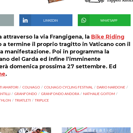
LINKEDIN
WHATSAPP
 attraverso la via Frangigena, la
Bike Riding
 a termine il proprio tragitto in Vaticano con il
lla manifestazione. Poi in programma la
no del Garda ed infine l’imminente
terà domenica prossima 27 settembre. Ed
ne
.
STI AMATORI
COLNAGO
COLNAGO CYCLING FESTIVAL
DARIO NARDONE
NTILLI
GRANFONDO
GRANFONDO ANDORA
NATHALIE GOITOM
ATHLON
TRIATLETI
TRIPLICE