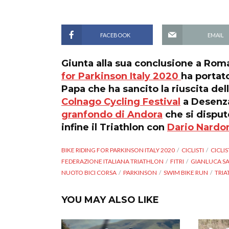
FACEBOOK
EMAIL
Giunta alla sua conclusione a Roma
for Parkinson Italy 2020
ha portato
Papa che ha sancito la riuscita de
Colnago Cycling Festival
a Desenza
granfondo di Andora
che si dispu
infine il Triathlon con
Dario Nardo
BIKE RIDING FOR PARKINSON ITALY 2020
CICLISTI
CICLI
FEDERAZIONE ITALIANA TRIATHLON
FITRI
GIANLUCA SA
NUOTO BICI CORSA
PARKINSON
SWIM BIKE RUN
TRI
YOU MAY ALSO LIKE