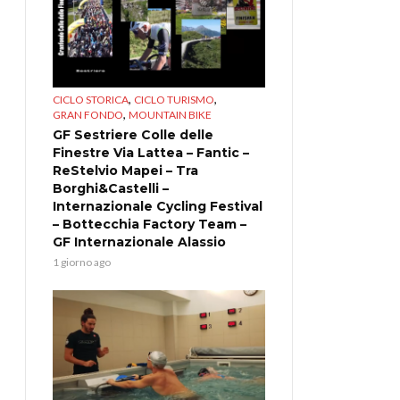
,
,
CICLO STORICA
CICLO TURISMO
,
GRAN FONDO
MOUNTAIN BIKE
GF Sestriere Colle delle
Finestre Via Lattea – Fantic –
ReStelvio Mapei – Tra
Borghi&Castelli –
Internazionale Cycling Festival
– Bottecchia Factory Team –
GF Internazionale Alassio
1 giorno ago