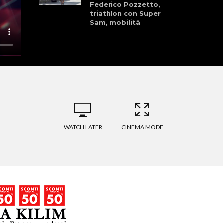
Federico Pozzetto,
triathlon con Super
Sam, mobilità
sostenibile a Roma
con Visioneroma
BikeTg – Elite
donne Ceriale,
l’ultima ruota,
Wamii
WATCH LATER
CINEMA MODE