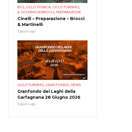
,
,
,
BICI
CICLO STORICA
CICLO TURISMO
,
IL CICLISMO DI BROCCI
PREPARAZIONE
Cinelli – Preparazione – Brocci
& Martinelli
3 giorni ago
,
,
CICLO TURISMO
GRAN FONDO
NEWS
Granfondo dei Laghi della
Garfagnana 28 Giugno 2026
3 giorni ago