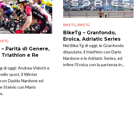
,
BIKETG
BIKETG
BikeTg – Granfondo,
Eroica, Adriatic Series
IKETG
Nel BikeTg di oggi, le Granfondo
 – Parità di Genere,
disputate, il triathlon con Dario
 Triathlon e Re
Nardone e le Adriatic Series, ed
infine l‘Eroica con la partenza in...
g di oggi: Andrea Vidotti e
ello sport, il Winter
n con Daddo Nardone ed
Re Stelvio con Mario
o.