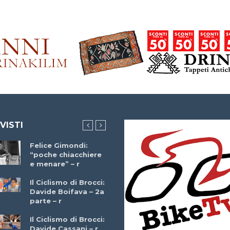
 VISTI
Felice Gimondi:
Brocci Incontra
“poche chiacchiere
Giuseppe Martinell
e menare” – r
– r
Il Ciclismo di Brocci:
Davide Boifava – 2a
Che cos’è il
parte – r
triathlon? Con
Simone Diamantini
Il Ciclismo di Brocci:
– r
Davide Cassani – r