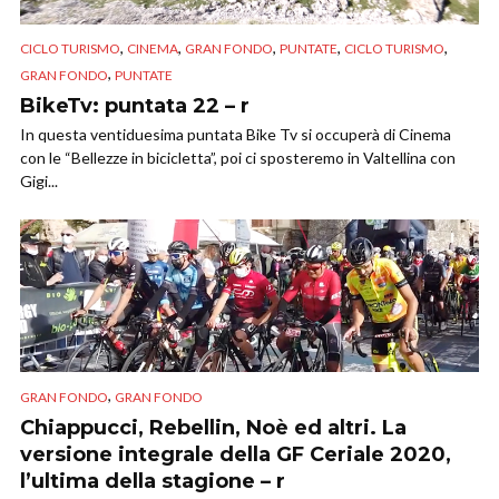
,
,
,
,
,
CICLO TURISMO
CINEMA
GRAN FONDO
PUNTATE
CICLO TURISMO
,
GRAN FONDO
PUNTATE
BikeTv: puntata 22 – r
In questa ventiduesima puntata Bike Tv si occuperà di Cinema
con le “Bellezze in bicicletta”, poi ci sposteremo in Valtellina con
Gigi...
,
GRAN FONDO
GRAN FONDO
Chiappucci, Rebellin, Noè ed altri. La
versione integrale della GF Ceriale 2020,
l’ultima della stagione – r