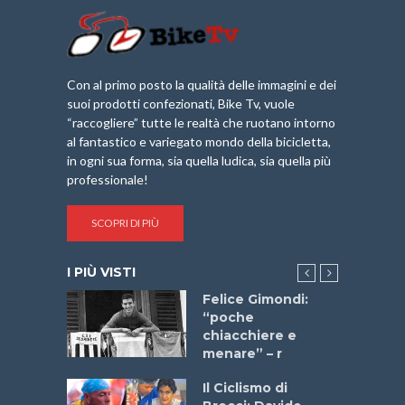
Con al primo posto la qualità delle immagini e dei
suoi prodotti confezionati, Bike Tv, vuole
“raccogliere” tutte le realtà che ruotano intorno
al fantastico e variegato mondo della bicicletta,
in ogni sua forma, sia quella ludica, sia quella più
professionale!
SCOPRI DI PIÙ
I PIÙ VISTI
do “La
Felice Gimondi:
a Bike
“poche
 2025”
chiacchiere e
menare” – r
a
Il Ciclismo di
stelli” –