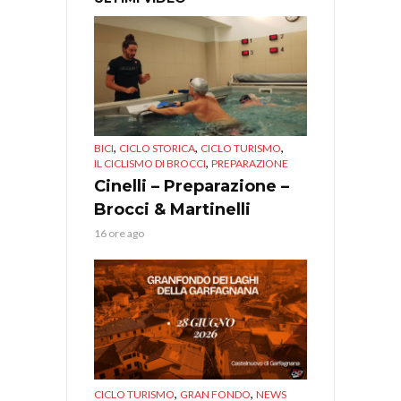
,
,
,
BICI
CICLO STORICA
CICLO TURISMO
,
IL CICLISMO DI BROCCI
PREPARAZIONE
Cinelli – Preparazione –
Brocci & Martinelli
16 ore ago
,
,
CICLO TURISMO
GRAN FONDO
NEWS