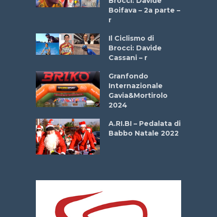
Brocci: Davide
a
Boifava – 2a parte –
r
ne
Il Ciclismo di
o
Brocci: Davide
onale San
Cassani – r
ipressa –
Aprile
Granfondo
Internazionale
Gavia&Mortirolo
e Sea –
2024
dei Poeti
A.RI.BI – Pedalata di
Babbo Natale 2022
La
 verde”