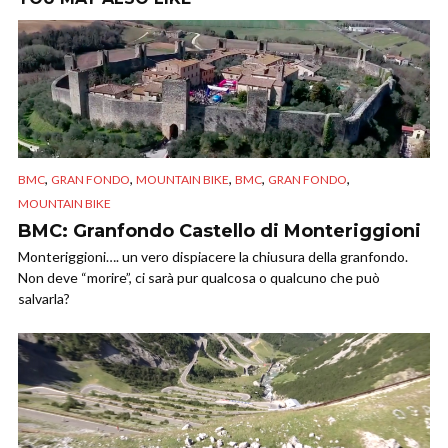
,
,
,
,
,
BMC
GRAN FONDO
MOUNTAIN BIKE
BMC
GRAN FONDO
MOUNTAIN BIKE
BMC: Granfondo Castello di Monteriggioni
Monteriggioni…. un vero dispiacere la chiusura della granfondo.
Non deve “morire”, ci sarà pur qualcosa o qualcuno che può
salvarla?