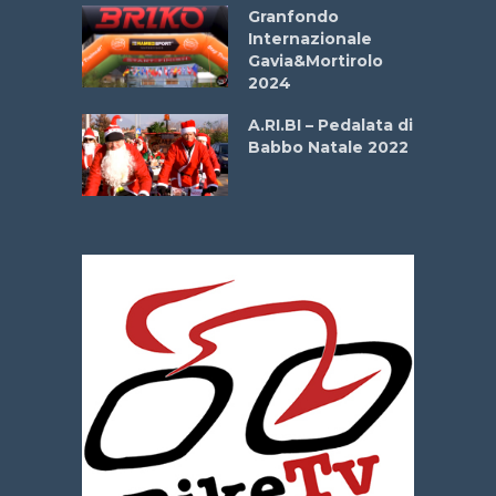
Aprile
Granfondo
Internazionale
Gavia&Mortirolo
e Sea –
2024
dei Poeti
A.RI.BI – Pedalata di
Babbo Natale 2022
La
 verde”