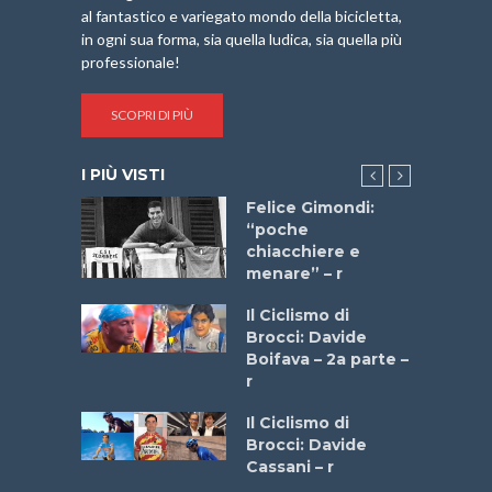
al fantastico e variegato mondo della bicicletta,
in ogni sua forma, sia quella ludica, sia quella più
professionale!
SCOPRI DI PIÙ
I PIÙ VISTI
do “La
Felice Gimondi:
a Bike
“poche
 2025”
chiacchiere e
menare” – r
a
Il Ciclismo di
stelli” –
Brocci: Davide
a
Boifava – 2a parte –
r
ne
Il Ciclismo di
o
Brocci: Davide
onale San
Cassani – r
ipressa –