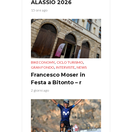
ALASSIO 2026
15 ore ago
,
,
BIKECONOMY
CICLO TURISMO
,
,
GRAN FONDO
INTERVISTE
NEWS
Francesco Moser in
Festa a Bitonto – r
2 giorni ago