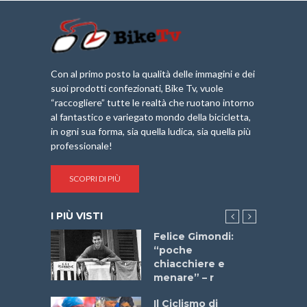
Con al primo posto la qualità delle immagini e dei
suoi prodotti confezionati, Bike Tv, vuole
“raccogliere” tutte le realtà che ruotano intorno
al fantastico e variegato mondo della bicicletta,
in ogni sua forma, sia quella ludica, sia quella più
professionale!
SCOPRI DI PIÙ
I PIÙ VISTI
do “La
Felice Gimondi:
a Bike
“poche
 2025”
chiacchiere e
menare” – r
a
Il Ciclismo di