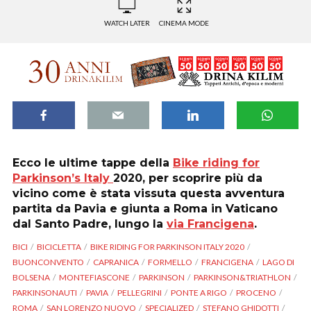
WATCH LATER
CINEMA MODE
Ecco le ultime tappe della
Bike riding for
Parkinson’s Italy
2020, per scoprire più da
vicino come è stata vissuta questa avventura
partita da Pavia e giunta a Roma in Vaticano
dal Santo Padre, lungo la
via Francigena
.
BICI
BICICLETTA
BIKE RIDING FOR PARKINSON ITALY 2020
BUONCONVENTO
CAPRANICA
FORMELLO
FRANCIGENA
LAGO DI
BOLSENA
MONTEFIASCONE
PARKINSON
PARKINSON&TRIATHLON
PARKINSONAUTI
PAVIA
PELLEGRINI
PONTE A RIGO
PROCENO
ROMA
SAN LORENZO NUOVO
SPECIALIZED
STEFANO GHIDOTTI