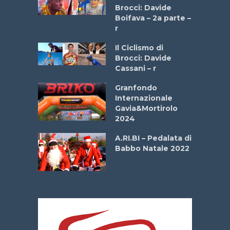
stelli” –
Brocci: Davide
a
Boifava – 2a parte –
r
ne
Il Ciclismo di
o
Brocci: Davide
onale San
Cassani – r
ipressa –
Aprile
Granfondo
Internazionale
Gavia&Mortirolo
e Sea –
2024
dei Poeti
A.RI.BI – Pedalata di
Babbo Natale 2022
La
 verde”