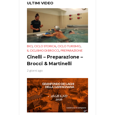
ULTIMI VIDEO
,
,
,
BICI
CICLO STORICA
CICLO TURISMO
,
IL CICLISMO DI BROCCI
PREPARAZIONE
Cinelli – Preparazione –
Brocci & Martinelli
2 giorni ago