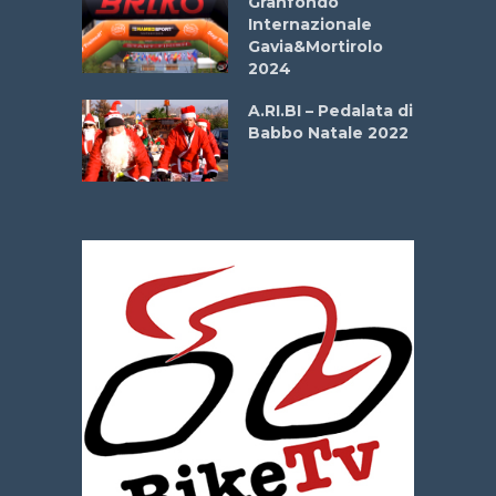
Granfondo
Internazionale
Gavia&Mortirolo
e Sea –
2024
dei Poeti
A.RI.BI – Pedalata di
Babbo Natale 2022
La
 verde”