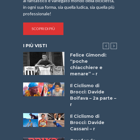
al fantastico e variegato mondo della bicicletta,
in ogni sua forma, sia quella ludica, sia quella più
professionale!
SCOPRI DI PIÙ
I PIÙ VISTI
do “La
Felice Gimondi:
a Bike
“poche
 2025”
chiacchiere e
menare” – r
a
Il Ciclismo di
stelli” –
Brocci: Davide
a
Boifava – 2a parte –
r
ne
Il Ciclismo di
o
Brocci: Davide
onale San
Cassani – r
ipressa –
Aprile