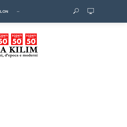
HLON
···