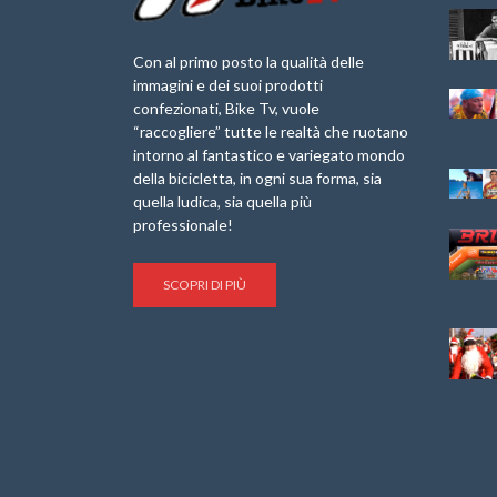
Granfondo
Aspettando “La
Internazionale
Pellegrina Bike
Laigueglia 22
Marathon 2025”
Con al primo posto la qualità delle
Febbraio 2026
immagini e dei suoi prodotti
IX Ed. “Tra
confezionati, Bike Tv, vuole
Granfondo
Borghi&Castelli” –
“raccogliere” tutte le realtà che ruotano
Internazionale
Anteprima
intorno al fantastico e variegato mondo
Briko Torino – 11
della bicicletta, in ogni sua forma, sia
Maggio 2025 – r
1a Edizione
Granfondo
quella ludica, sia quella più
Minerva Edizioni e
Internazionale San
professionale!
Giancarlo Brocci
Lorenzo Cipressa –
per “Bartali l’Ultimo
Sabato 5 Aprile
Eroico” – r
2025
SCOPRI DI PIÙ
Sulle Strade di
Life on the Sea –
Graziano Battistini
Nel Golfo dei Poeti
Cinema: “La
Il Ciclismo di Brocci
bicicletta verde”
– Roberto Damiani