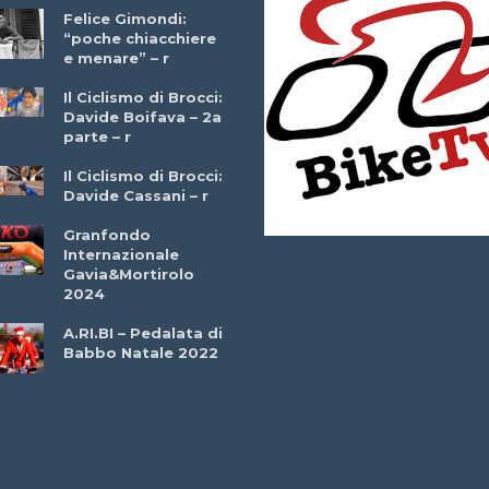
Felice Gimondi:
Brocci Incontra
“poche chiacchiere
Giuseppe Martinell
e menare” – r
– r
Il Ciclismo di Brocci:
Davide Boifava – 2a
Che cos’è il
parte – r
triathlon? Con
Simone Diamantini
Il Ciclismo di Brocci:
– r
Davide Cassani – r
2a BITRAIL 23
Granfondo
Marzo 2025 – Bosc
Internazionale
Comunale di
Gavia&Mortirolo
Bitonto (Ba)
2024
Ottavio Bottechia 
A.RI.BI – Pedalata di
Versione Integrale 
Babbo Natale 2022
r
GF Città di Loano
2022: Buona la
Prima