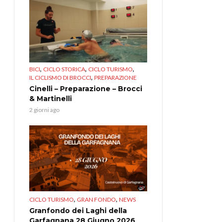
,
,
,
BICI
CICLO STORICA
CICLO TURISMO
,
IL CICLISMO DI BROCCI
PREPARAZIONE
Cinelli – Preparazione – Brocci
& Martinelli
2 giorni ago
,
,
CICLO TURISMO
GRAN FONDO
NEWS
Granfondo dei Laghi della
Garfagnana 28 Giugno 2026