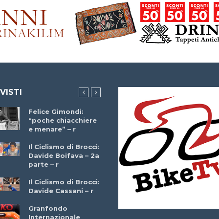
 VISTI
Felice Gimondi:
Brocci Incontra
“poche chiacchiere
Giuseppe Martinell
e menare” – r
– r
Il Ciclismo di Brocci:
Davide Boifava – 2a
Che cos’è il
parte – r
triathlon? Con
Simone Diamantini
Il Ciclismo di Brocci:
– r
Davide Cassani – r
2a BITRAIL 23
Granfondo
Marzo 2025 – Bosc
Internazionale