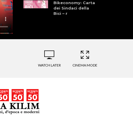
Bikeconomy: Carta
dei Sindaci della
Bici – r
Amarcord
Granfondo:
Colnago, Pinarello,
Nove Colli e il
racconto di Andrea
Tafi sulla sua
carriera – r
WATCH LATER
CINEMA MODE