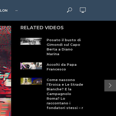
HLON
···
RELATED VIDEOS
Posato il busto di
Gimondi sul Capo
Berta a Diano
Marina
Accolti da Papa
Francesco
Come nascono
l’Eroica e Le Strade
Bianche? E la
Campagnolo
Roma? Lo
raccontano i
fondatori stessi – r