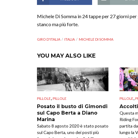
Michele Di Somma in 24 tappe per 27 giorni per gir
stanco ma più forte.
GIRO D'ITALIA
ITALIA
MICHELE DI SOMMA
YOU MAY ALSO LIKE
,
,
PILLOLE
PILLOLE
PILLOLE
P
Posato il busto di Gimondi
Accolt
sul Capo Berta a Diano
Questa ma
Marina
Riding Fo
Sabato 8 agosto 2020 è stato posato
partita d
sul Capo Berta, uno dei posti più
lungo la 