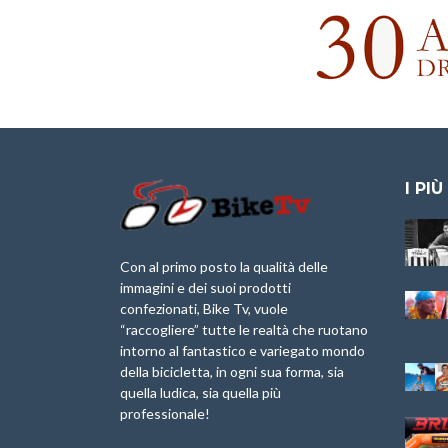
I PIÙ
Granfondo
Aspettando “La
Internazionale
Pellegrina Bike
Laigueglia 22
Marathon 2025”
Con al primo posto la qualità delle
Febbraio 2026
immagini e dei suoi prodotti
IX Ed. “Tra
confezionati, Bike Tv, vuole
Granfondo
Borghi&Castelli” –
“raccogliere” tutte le realtà che ruotano
Internazionale
Anteprima
intorno al fantastico e variegato mondo
Briko Torino – 11
della bicicletta, in ogni sua forma, sia
Maggio 2025 – r
1a Edizione
Granfondo
quella ludica, sia quella più
Minerva Edizioni e
Internazionale San
professionale!
Giancarlo Brocci
Lorenzo Cipressa –
per “Bartali l’Ultimo
Sabato 5 Aprile