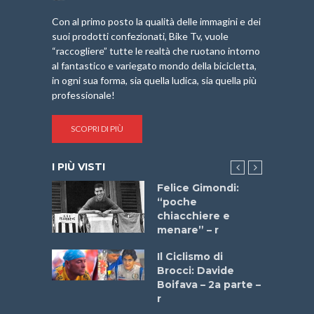
Con al primo posto la qualità delle immagini e dei
suoi prodotti confezionati, Bike Tv, vuole
“raccogliere” tutte le realtà che ruotano intorno
al fantastico e variegato mondo della bicicletta,
in ogni sua forma, sia quella ludica, sia quella più
professionale!
SCOPRI DI PIÙ
I PIÙ VISTI
do “La
Felice Gimondi:
a Bike
“poche
 2025”
chiacchiere e
menare” – r
a
Il Ciclismo di
stelli” –
Brocci: Davide
a
Boifava – 2a parte –
r