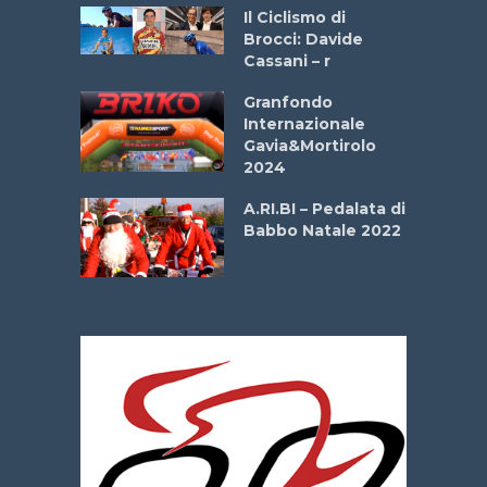
ne
Il Ciclismo di
o
Brocci: Davide
onale San
Cassani – r
ipressa –
Aprile
Granfondo
Internazionale
Gavia&Mortirolo
e Sea –
2024
dei Poeti
A.RI.BI – Pedalata di
Babbo Natale 2022
La
 verde”