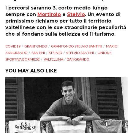
I percorsi saranno 3, corto-medio-lungo
sempre con
Mortirolo
e
Stelvio
. Un evento di
primissimo richiamo per tutto il territorio
valtellinese con le sue straordinarie peculiarità
che si fondano sulla bellezza ed il turismo.
COVID19
GRANFONDO
GRANFONDO STELVIO SANTINI
MARIO
ZANGRANDO
SANTINI
STELVIO
STELVIO SANTINI
UNIONE
SPORTIVA BORMIESE
VALTELLINA
ZANGRANDO
YOU MAY ALSO LIKE