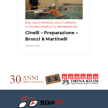
,
,
,
BICI
CICLO STORICA
CICLO TURISMO
,
IL CICLISMO DI BROCCI
PREPARAZIONE
Cinelli – Preparazione –
Brocci & Martinelli
4 giorni ago