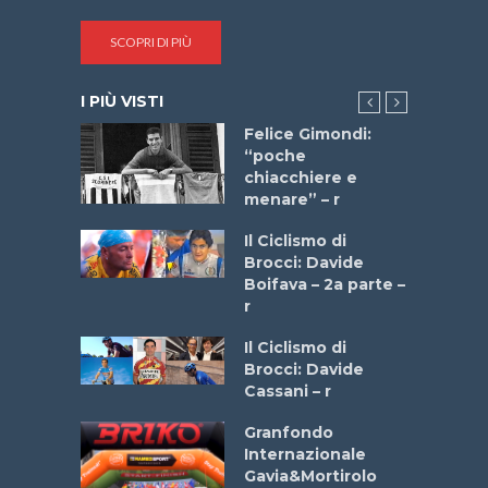
SCOPRI DI PIÙ
I PIÙ VISTI
do “La
Felice Gimondi:
a Bike
“poche
 2025”
chiacchiere e
menare” – r
a
Il Ciclismo di
stelli” –
Brocci: Davide
a
Boifava – 2a parte –
r
ne
Il Ciclismo di
o
Brocci: Davide
onale San
Cassani – r
ipressa –
Aprile
Granfondo
Internazionale
Gavia&Mortirolo
e Sea –