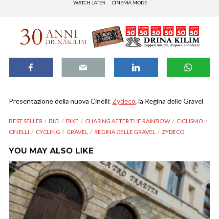
WATCH LATER
CINEMA MODE
Presentazione della nuova Cinelli:
Zydeco
, la Regina delle Gravel
BEST SELLER
BICI
BIKE
CHASING AFTER THE RAINBOW
CICLISMO
CINELLI
CYCLING
GRAVEL
REGINA DELLE GRAVEL
ZYDECO
YOU MAY ALSO LIKE