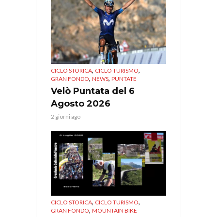
,
,
CICLO STORICA
CICLO TURISMO
,
,
GRAN FONDO
NEWS
PUNTATE
Velò Puntata del 6
Agosto 2026
2 giorni ago
,
,
CICLO STORICA
CICLO TURISMO
,
GRAN FONDO
MOUNTAIN BIKE