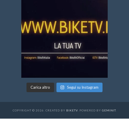
Carica altro
Segui su Instagram
COPYRIGHT © 2026. CREATED BY
BIKETV
. POWERED BY
GEMINIT
.