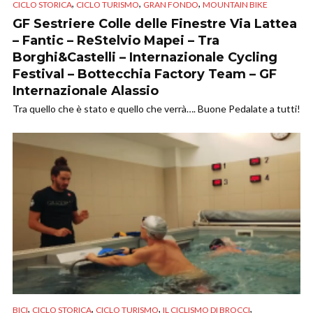
,
,
,
CICLO STORICA
CICLO TURISMO
GRAN FONDO
MOUNTAIN BIKE
GF Sestriere Colle delle Finestre Via Lattea
– Fantic – ReStelvio Mapei – Tra
Borghi&Castelli – Internazionale Cycling
Festival – Bottecchia Factory Team – GF
Internazionale Alassio
Tra quello che è stato e quello che verrà…. Buone Pedalate a tutti!
,
,
,
,
BICI
CICLO STORICA
CICLO TURISMO
IL CICLISMO DI BROCCI