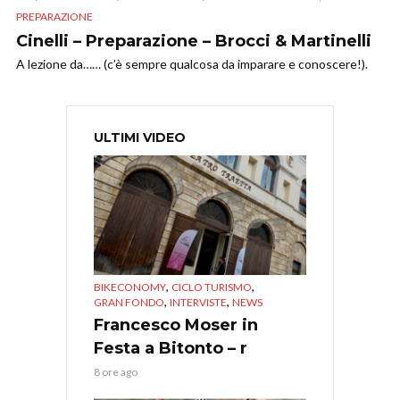
PREPARAZIONE
Cinelli – Preparazione – Brocci & Martinelli
A lezione da…… (c’è sempre qualcosa da imparare e conoscere!).
ULTIMI VIDEO
,
,
BIKECONOMY
CICLO TURISMO
,
,
GRAN FONDO
INTERVISTE
NEWS
Francesco Moser in
Festa a Bitonto – r
8 ore ago