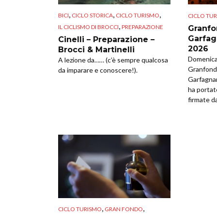
,
,
,
BICI
CICLO STORICA
CICLO TURISMO
CICLO TU
,
IL CICLISMO DI BROCCI
PREPARAZIONE
Granfo
Garfag
Cinelli – Preparazione –
2026
Brocci & Martinelli
Domenica 
A lezione da…… (c’è sempre qualcosa
Granfondo
da imparare e conoscere!).
Garfagna
ha portat
firmate da
,
,
CICLO TURISMO
GRAN FONDO