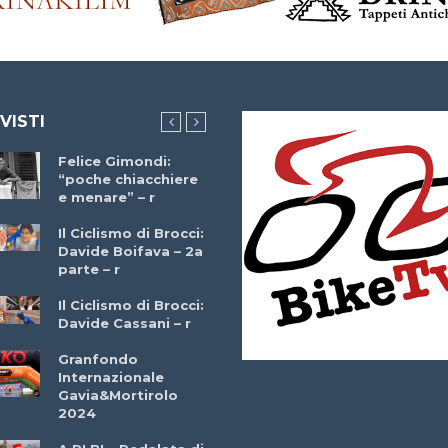
 VISTI
Felice Gimondi:
Brocci Incontra
“poche chiacchiere
Giuseppe Martinell
e menare” – r
– r
Il Ciclismo di Brocci:
Davide Boifava – 2a
Che cos’è il
parte – r
triathlon? Con
Simone Diamantini
Il Ciclismo di Brocci:
– r
Davide Cassani – r
2a BITRAIL 23
Granfondo
Marzo 2025 – Bosc
Internazionale
Comunale di
Gavia&Mortirolo
Bitonto (Ba)
2024
Ottavio Bottechia 