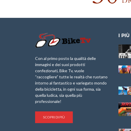
I PIÙ
Granfondo
Aspettando “La
Internazionale
Pellegrina Bike
Laigueglia 22
Marathon 2025”
Con al primo posto la qualità delle
Febbraio 2026
immagini e dei suoi prodotti
IX Ed. “Tra
confezionati, Bike Tv, vuole
Granfondo
Borghi&Castelli” –
“raccogliere” tutte le realtà che ruotano
Internazionale
Anteprima
intorno al fantastico e variegato mondo
Briko Torino – 11
della bicicletta, in ogni sua forma, sia
Maggio 2025 – r
1a Edizione
Granfondo
quella ludica, sia quella più
Minerva Edizioni e
Internazionale San
professionale!
Giancarlo Brocci
Lorenzo Cipressa –
per “Bartali l’Ultimo
Sabato 5 Aprile
Eroico” – r
2025
SCOPRI DI PIÙ
Sulle Strade di
Life on the Sea –