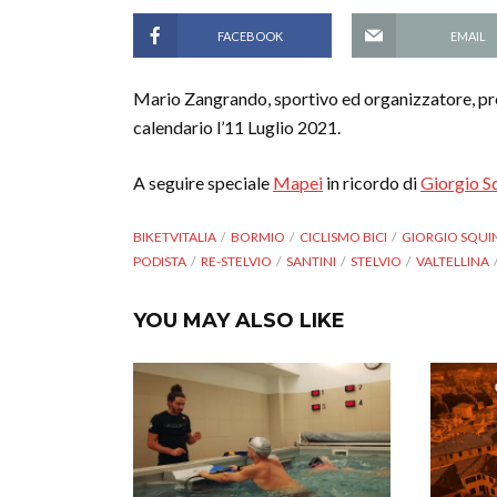
FACEBOOK
EMAIL
Mario Zangrando, sportivo ed organizzatore, pr
calendario l’11 Luglio 2021.
A seguire speciale
Mapei
in ricordo di
Giorgio S
BIKETVITALIA
BORMIO
CICLISMO BICI
GIORGIO SQUI
PODISTA
RE-STELVIO
SANTINI
STELVIO
VALTELLINA
YOU MAY ALSO LIKE