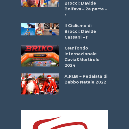
stelli” –
Brocci: Davide
a
Boifava – 2a parte –
r
ne
Il Ciclismo di
o
Brocci: Davide
onale San
Cassani – r
ipressa –
Aprile
Granfondo
Internazionale
Gavia&Mortirolo
e Sea –
2024
dei Poeti
A.RI.BI – Pedalata di
Babbo Natale 2022
La
 verde”