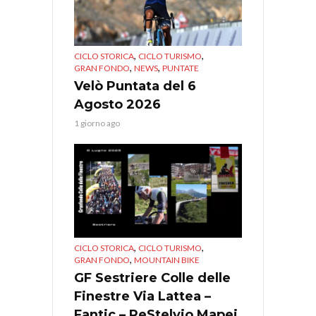
,
,
CICLO STORICA
CICLO TURISMO
,
,
GRAN FONDO
NEWS
PUNTATE
Velò Puntata del 6
Agosto 2026
1 giorno ago
,
,
CICLO STORICA
CICLO TURISMO
,
GRAN FONDO
MOUNTAIN BIKE
GF Sestriere Colle delle
Finestre Via Lattea –
Fantic – ReStelvio Mapei