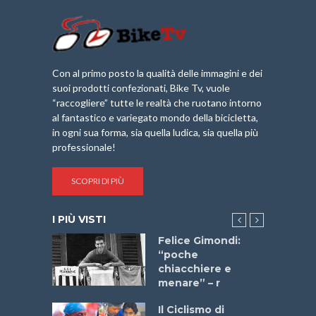
Con al primo posto la qualità delle immagini e dei
suoi prodotti confezionati, Bike Tv, vuole
“raccogliere” tutte le realtà che ruotano intorno
al fantastico e variegato mondo della bicicletta,
in ogni sua forma, sia quella ludica, sia quella più
professionale!
SCOPRI DI PIÙ
I PIÙ VISTI
do “La
Felice Gimondi:
a Bike
“poche
 2025”
chiacchiere e
menare” – r
a
Il Ciclismo di