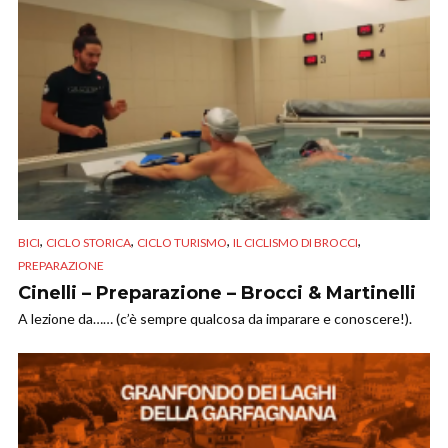
,
,
,
,
BICI
CICLO STORICA
CICLO TURISMO
IL CICLISMO DI BROCCI
PREPARAZIONE
Cinelli – Preparazione – Brocci & Martinelli
A lezione da…… (c’è sempre qualcosa da imparare e conoscere!).