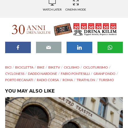
WATCH LATER
CINEMA MODE
BICI
BICICLETTA
BIKE
BIKETV
CICLISMO
CICLOTURISMO
CYCLONESS
DADDO NARDONE
FABIO PONTESILLI
GRANFONDO
PORTO RECANATI
RADIO CORSA
ROMA
TRIATHLON
TURISMO
YOU MAY ALSO LIKE