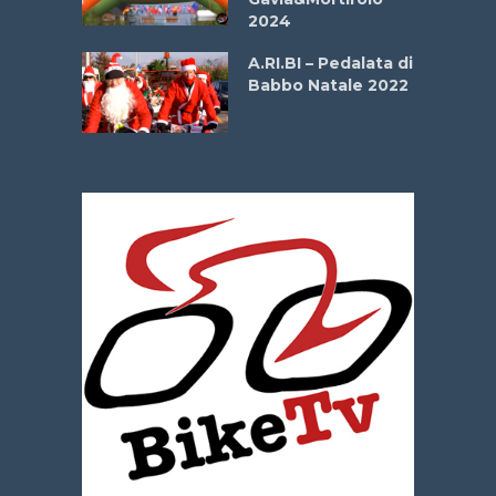
e Sea –
2024
dei Poeti
A.RI.BI – Pedalata di
Babbo Natale 2022
La
 verde”