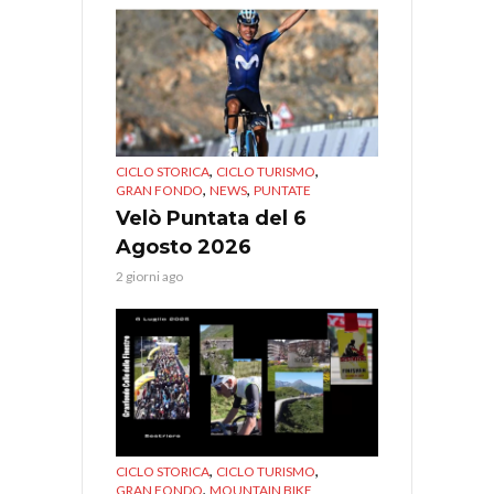
,
,
CICLO STORICA
CICLO TURISMO
,
,
GRAN FONDO
NEWS
PUNTATE
Velò Puntata del 6
Agosto 2026
2 giorni ago
,
,
CICLO STORICA
CICLO TURISMO
,
GRAN FONDO
MOUNTAIN BIKE