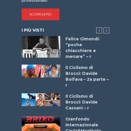
professionale!
SCOPRI DI PIÙ
I PIÙ VISTI
do “La
Felice Gimondi:
a Bike
“poche
 2025”
chiacchiere e
menare” – r
a
Il Ciclismo di
stelli” –
Brocci: Davide
a
Boifava – 2a parte –
r
ne
Il Ciclismo di
o
Brocci: Davide
onale San
Cassani – r
ipressa –
Aprile
Granfondo
Internazionale
Gavia&Mortirolo