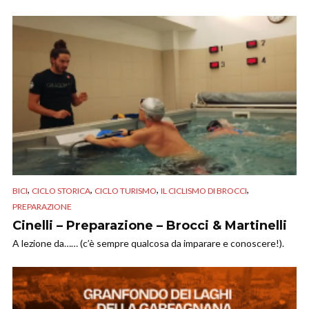
,
,
,
,
BICI
CICLO STORICA
CICLO TURISMO
IL CICLISMO DI BROCCI
PREPARAZIONE
Cinelli – Preparazione – Brocci & Martinelli
A lezione da…… (c’è sempre qualcosa da imparare e conoscere!).