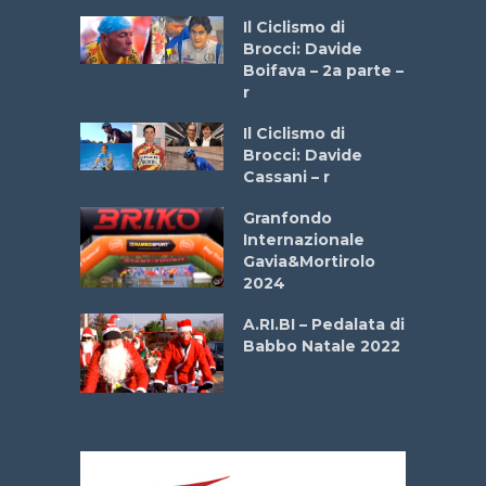
a
Il Ciclismo di
stelli” –
Brocci: Davide
a
Boifava – 2a parte –
r
ne
Il Ciclismo di
o
Brocci: Davide
onale San
Cassani – r
ipressa –
Aprile
Granfondo
Internazionale
Gavia&Mortirolo
e Sea –
2024
dei Poeti
A.RI.BI – Pedalata di
Babbo Natale 2022
La
 verde”