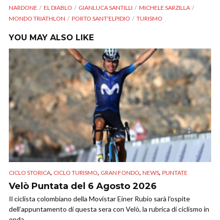
NARDONE
EL DIABLO
GIANLUCA SANTILLI
MICHELE SARZILLA
MONDO TRIATHLON
PORTO SANT'ELPIDIO
TURISMO
YOU MAY ALSO LIKE
,
,
,
,
CICLO STORICA
CICLO TURISMO
GRAN FONDO
NEWS
PUNTATE
Velò Puntata del 6 Agosto 2026
Il ciclista colombiano della Movistar Einer Rubio sarà l’ospite
dell’appuntamento di questa sera con Velò, la rubrica di ciclismo in
onda...