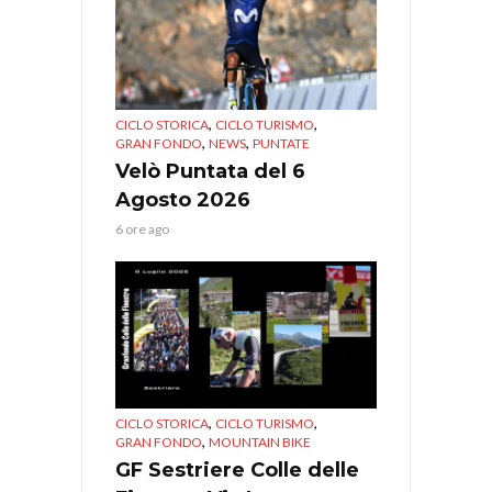
,
,
CICLO STORICA
CICLO TURISMO
,
,
GRAN FONDO
NEWS
PUNTATE
Velò Puntata del 6
Agosto 2026
6 ore ago
,
,
CICLO STORICA
CICLO TURISMO
,
GRAN FONDO
MOUNTAIN BIKE
GF Sestriere Colle delle