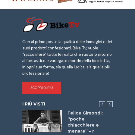
Con al primo posto la qualità delle immagini e dei
suoi prodotti confezionati, Bike Tv, vuole
“raccogliere” tutte le realtà che ruotano intorno
al fantastico e variegato mondo della bicicletta,
in ogni sua forma, sia quella ludica, sia quella più
professionale!
SCOPRI DI PIÙ
I PIÙ VISTI
do “La
Felice Gimondi:
a Bike
“poche
 2025”
chiacchiere e
menare” – r