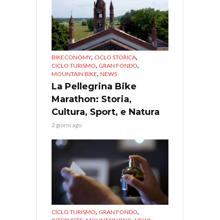
,
,
BIKECONOMY
CICLO STORICA
,
,
CICLO TURISMO
GRAN FONDO
,
MOUNTAIN BIKE
NEWS
La Pellegrina Bike
Marathon: Storia,
Cultura, Sport, e Natura
2 giorni ago
,
,
CICLO TURISMO
GRAN FONDO
,
,
,