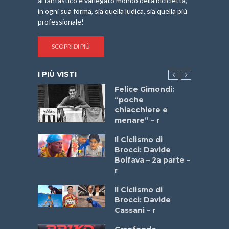
al fantastico e variegato mondo della bicicletta,
in ogni sua forma, sia quella ludica, sia quella più
professionale!
SCOPRI DI PIÙ
I PIÙ VISTI
do “La
Felice Gimondi:
a Bike
“poche
 2025”
chiacchiere e
menare” – r
a
Il Ciclismo di
stelli” –
Brocci: Davide
a
Boifava – 2a parte –
r
ne
Il Ciclismo di
o
Brocci: Davide
onale San
Cassani – r
ipressa –
Aprile