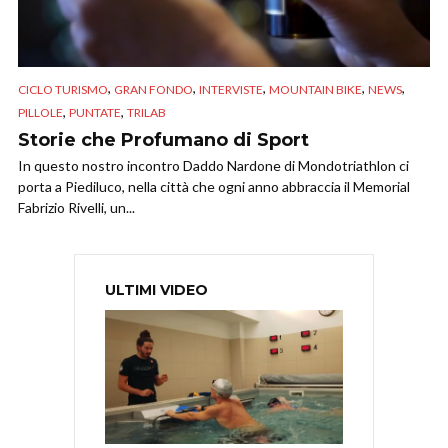
,
,
,
,
,
CICLO TURISMO
GRAN FONDO
INTERVISTE
MOUNTAIN BIKE
NEWS
,
,
PILLOLE
PUNTATE
TRILAB
Storie che Profumano di Sport
In questo nostro incontro Daddo Nardone di Mondotriathlon ci
porta a Piediluco, nella città che ogni anno abbraccia il Memorial
Fabrizio Rivelli, un...
ULTIMI VIDEO