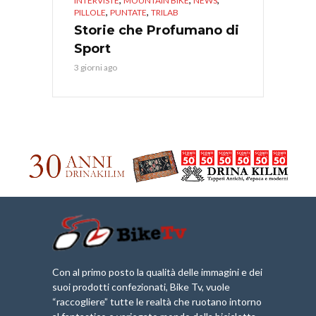
INTERVISTE
MOUNTAIN BIKE
NEWS
,
,
PILLOLE
PUNTATE
TRILAB
Storie che Profumano di
Sport
3 giorni ago
Con al primo posto la qualità delle immagini e dei
suoi prodotti confezionati, Bike Tv, vuole
“raccogliere” tutte le realtà che ruotano intorno