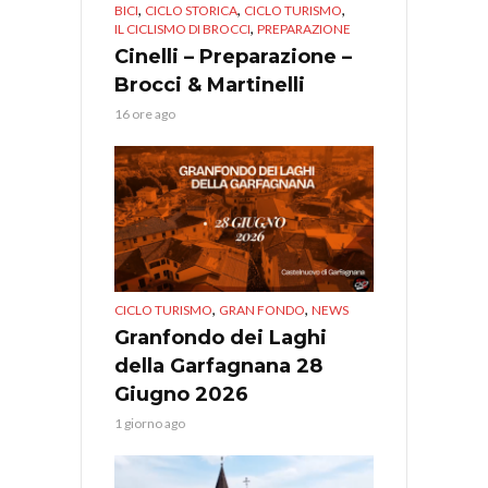
,
,
,
BICI
CICLO STORICA
CICLO TURISMO
,
IL CICLISMO DI BROCCI
PREPARAZIONE
Cinelli – Preparazione –
Brocci & Martinelli
16 ore ago
,
,
CICLO TURISMO
GRAN FONDO
NEWS
Granfondo dei Laghi
della Garfagnana 28
Giugno 2026
1 giorno ago