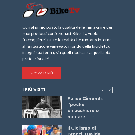
Con al primo posto la qualità delle immagini e dei
suoi prodotti confezionati, Bike Tv, vuole
“raccogliere” tutte le realtà che ruotano intorno
al fantastico e variegato mondo della bicicletta,
in ogni sua forma, sia quella ludica, sia quella più
professionale!
SCOPRI DI PIÙ
I PIÙ VISTI
do “La
Felice Gimondi:
a Bike
“poche
 2025”
chiacchiere e
menare” – r
a
Il Ciclismo di
stelli” –
Brocci: Davide