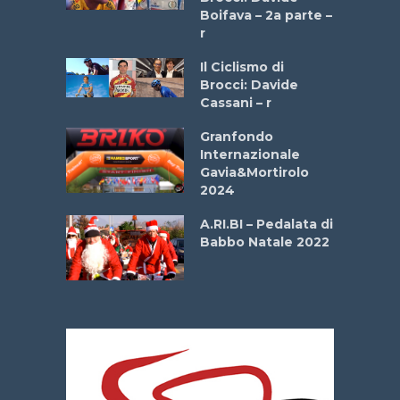
a
Boifava – 2a parte –
r
ne
Il Ciclismo di
o
Brocci: Davide
onale San
Cassani – r
ipressa –
Aprile
Granfondo
Internazionale
Gavia&Mortirolo
e Sea –
2024
dei Poeti
A.RI.BI – Pedalata di
Babbo Natale 2022
La
 verde”