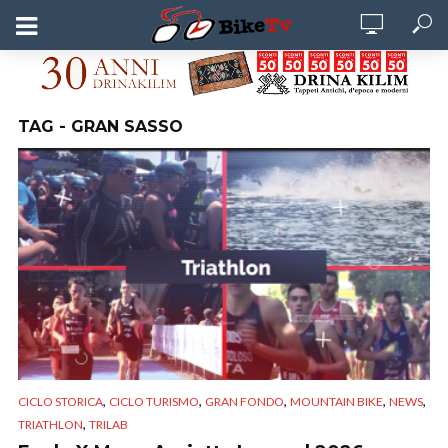
TAG - GRAN SASSO
,
,
,
,
,
CICLO STORICA
CICLO TURISMO
GRAN FONDO
MOUNTAIN BIKE
NEWS
,
TRIATHLON
TRILAB