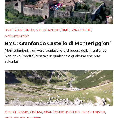
,
,
,
,
,
BMC
GRAN FONDO
MOUNTAIN BIKE
BMC
GRAN FONDO
MOUNTAIN BIKE
BMC: Granfondo Castello di Monteriggioni
Monteriggioni…. un vero dispiacere la chiusura della granfondo.
Non deve “morire”, ci sarà pur qualcosa o qualcuno che può
salvarla?
,
,
,
,
,
CICLO TURISMO
CINEMA
GRAN FONDO
PUNTATE
CICLO TURISMO
,