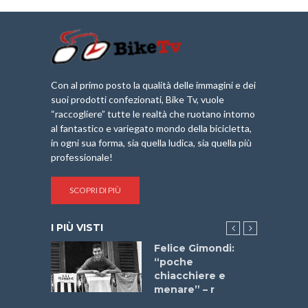
Con al primo posto la qualità delle immagini e dei
suoi prodotti confezionati, Bike Tv, vuole
“raccogliere” tutte le realtà che ruotano intorno
al fantastico e variegato mondo della bicicletta,
in ogni sua forma, sia quella ludica, sia quella più
professionale!
SCOPRI DI PIÙ
I PIÙ VISTI
do “La
Felice Gimondi:
a Bike
“poche
 2025”
chiacchiere e
menare” – r