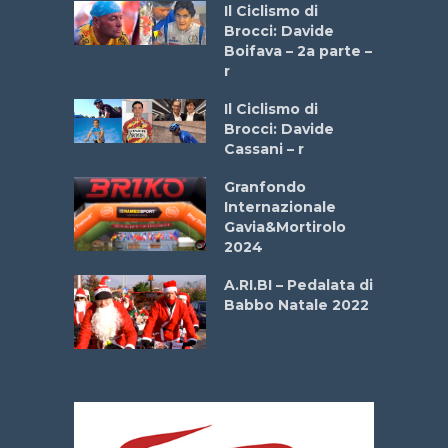
a
Il Ciclismo di
stelli” –
Brocci: Davide
a
Boifava – 2a parte –
r
ne
Il Ciclismo di
o
Brocci: Davide
onale San
Cassani – r
ipressa –
Aprile
Granfondo
Internazionale
Gavia&Mortirolo
e Sea –
2024
dei Poeti
A.RI.BI – Pedalata di
Babbo Natale 2022
La
 verde”