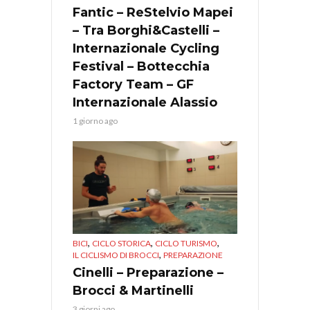
Fantic – ReStelvio Mapei
– Tra Borghi&Castelli –
Internazionale Cycling
Festival – Bottecchia
Factory Team – GF
Internazionale Alassio
1 giorno ago
,
,
,
BICI
CICLO STORICA
CICLO TURISMO
,
IL CICLISMO DI BROCCI
PREPARAZIONE
Cinelli – Preparazione –
Brocci & Martinelli
3 giorni ago