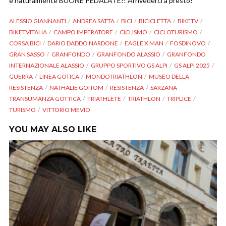
e naturalmente BUONE PEDALATE!! Arrivederci a presto!
ALESSIO GIANNANTI
ANDREA SATTA
BICI
BICICLETTA
BIKETV
BIKETVITALIA
CAMPO IMPERATORE
CICLISMO
CICLOTURISMO
CORSA BICI
DARIO DADDO NARDONE
EAGLE X MAN
FOSDINOVO
GRAN SASSO
GRANFONDO
GRANFONDO ALASSIO
GRANFONDO
INTERNAZIONALE ALASSIO
GRUPPO SPORTIVO GS ALPI
GS ALPI 2025
GUERRA
LINEA GOTICA
MONDOTRIATHLON
MUSEO DELLA
RESISTENZA
NATHALIE GOITOM
RESISTENZA
SARZANA
TRANSUMANZA GOTTICA
TRIATHLETE
TRIATHLON
TRIPLICE
TURISMO
VITTORIO MEVIO
YOU MAY ALSO LIKE