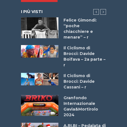
I PIÙ VISTI
do “La
Felice Gimondi:
a Bike
“poche
 2025”
chiacchiere e
menare” – r
a
Il Ciclismo di
stelli” –
Brocci: Davide
a
Boifava – 2a parte –
r
ne
Il Ciclismo di
o
Brocci: Davide
onale San
Cassani – r
ipressa –
Aprile
Granfondo
Internazionale
Gavia&Mortirolo
e Sea –
2024
dei Poeti
A.RI.BI – Pedalata di