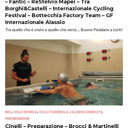
– Fantic – ReStelvio Mapei – Tra
Borghi&Castelli – Internazionale Cycling
Festival – Bottecchia Factory Team – GF
Internazionale Alassio
Tra quello che è stato e quello che verrà…. Buone Pedalate a tutti!
,
,
,
,
BICI
CICLO STORICA
CICLO TURISMO
IL CICLISMO DI BROCCI
PREPARAZIONE
Cinelli – Preparazione – Brocci & Martinelli