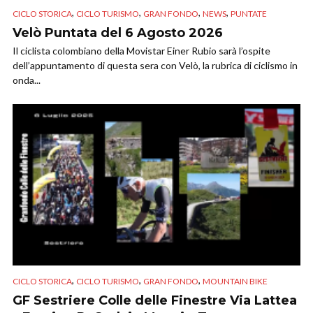
,
,
,
,
CICLO STORICA
CICLO TURISMO
GRAN FONDO
NEWS
PUNTATE
Velò Puntata del 6 Agosto 2026
Il ciclista colombiano della Movistar Einer Rubio sarà l’ospite
dell’appuntamento di questa sera con Velò, la rubrica di ciclismo in
onda...
,
,
,
CICLO STORICA
CICLO TURISMO
GRAN FONDO
MOUNTAIN BIKE
GF Sestriere Colle delle Finestre Via Lattea