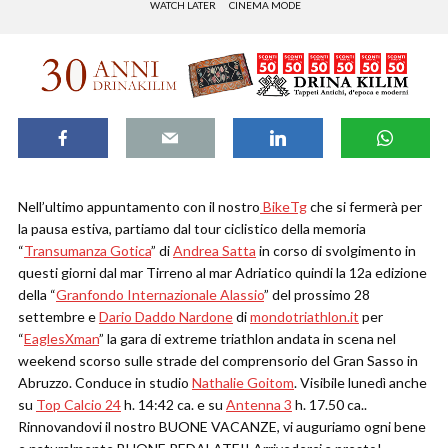
WATCH LATER
CINEMA MODE
Nell’ultimo appuntamento con il nostro
BikeTg
che si fermerà per
la pausa estiva, partiamo dal tour ciclistico della memoria
“
Transumanza Gotica
” di
Andrea Satta
in corso di svolgimento in
questi giorni dal mar Tirreno al mar Adriatico quindi la 12a edizione
della “
Granfondo Internazionale Alassio
” del prossimo 28
settembre e
Dario Daddo Nardone
di
mondotriathlon.it
per
“
EaglesXman
” la gara di extreme triathlon andata in scena nel
weekend scorso sulle strade del comprensorio del Gran Sasso in
Abruzzo. Conduce in studio
Nathalie Goitom
. Visibile lunedì anche
su
Top Calcio 24
h. 14:42 ca. e su
Antenna 3
h. 17.50 ca..
Rinnovandovi il nostro BUONE VACANZE, vi auguriamo ogni bene